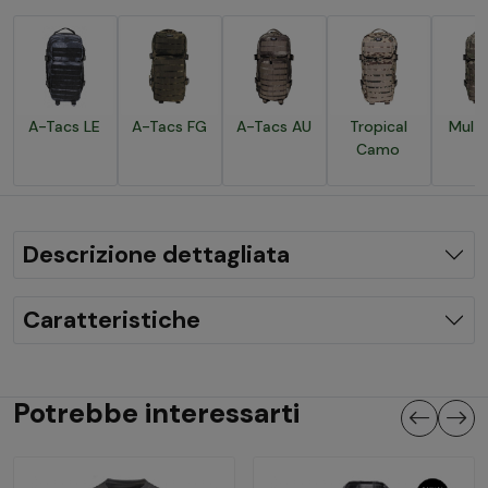
A-Tacs LE
A-Tacs FG
A-Tacs AU
Tropical
Mult
Camo
Descrizione dettagliata
Caratteristiche
Potrebbe interessarti