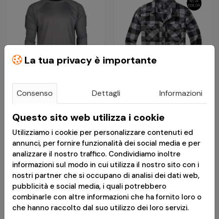
La tua privacy è importante
Consenso
Dettagli
Informazioni
€ 20,90
€ 34,90
Questo sito web utilizza i cookie
Maglia Tattica Quick
Camicia in Flanella
Utilizziamo i cookie per personalizzare contenuti ed
Dry Athletic con Velcro
Check Shirt Black
annunci, per fornire funzionalità dei social media e per
Urban Grey - Mil-Tec
Charcoal - Brandit
analizzare il nostro traffico. Condividiamo inoltre
informazioni sul modo in cui utilizza il nostro sito con i
Consegna in 24h
Consegna in 24h
nostri partner che si occupano di analisi dei dati web,
pubblicità e social media, i quali potrebbero
*
Messaggio pubblicitario con finalità promozionale.Paga in 3
combinarle con altre informazioni che ha fornito loro o
rate senza interessi è disponibile solo per acquisti idonei da €
che hanno raccolto dal suo utilizzo dei loro servizi.
30,00 a € 2.000,00. L'idoneità a Paga in 3 rate è soggetta ad