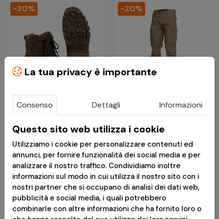
-30%
-20%
La tua privacy è importante
Consenso
Dettagli
Informazioni
€ 37,73
€ 33,51
€ 53,90
€ 41,89
Questo sito web utilizza i cookie
Utilizziamo i cookie per personalizzare contenuti ed
Anfibi Militari
Pantaloni Militari BDU
annunci, per fornire funzionalità dei social media e per
Commando Coyote Tan
2.0 Ripstop Tan -
analizzare il nostro traffico. Condividiamo inoltre
- MFH
Pentagon
informazioni sul modo in cui utilizza il nostro sito con i
nostri partner che si occupano di analisi dei dati web,
Consegna in 24h
Disponibile
pubblicità e social media, i quali potrebbero
combinarle con altre informazioni che ha fornito loro o