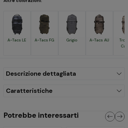
Altre colorazioni:
A-Tacs LE
A-Tacs FG
Grigio
A-Tacs AU
Trop
Ca
Descrizione dettagliata
Caratteristiche
Potrebbe interessarti