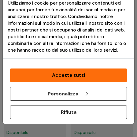
Disponibile
Disponibile
Utilizziamo i cookie per personalizzare contenuti ed
annunci, per fornire funzionalità dei social media e per
analizzare il nostro traffico. Condividiamo inoltre
informazioni sul modo in cui utilizza il nostro sito con i
nostri partner che si occupano di analisi dei dati web,
pubblicità e social media, i quali potrebbero
combinarle con altre informazioni che ha fornito loro o
che hanno raccolto dal suo utilizzo dei loro servizi.
Accetta tutti
€ 13,90
€ 15,90
Personalizza
Pallini Softair 0.20g
Pallini Traccianti Bio
PSBP 5000rds Brown -
0.20 Professional
Rifiuta
G&G
Performance 2000 rds
- Nimrod Tactical
Disponibile
Disponibile