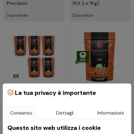
Precision
(Kit 2 x 1Kg)
Disponibile
Disponibile
La tua privacy è importante
€ 49,50
€ 198,01
Pallini 0,20g Bio Bianchi
Pallini 0,25g Bio Bianchi
Consenso
Dettagli
Informazioni
5Kg - Evolution Airsoft
(Cartone 20 x 1kg)
(Kit 5 x 1Kg)
Evolution Airsoft
Questo sito web utilizza i cookie