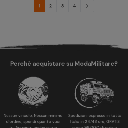
1
2
3
4
Perchè acquistare su ModaMilitare?
Nessun vincolo, Nessun minimo
Spedizioni espresse in tutta
d’ordine, spendi quanto vuoi
Italia in 24/48 ore, GRATIS
tu. Acquisto anche senza
sopra 99,00€ di ordine.