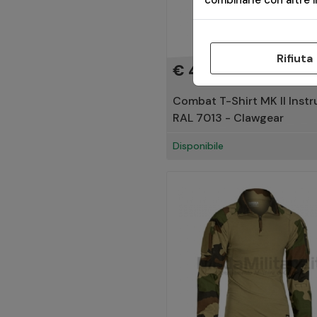
combinarle con altre in
Rifiuta
€ 40,00
Combat T-Shirt MK II Instr
RAL 7013 - Clawgear
Disponibile