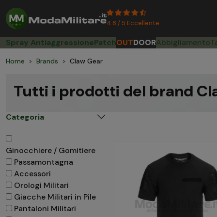
4.8 / 5 Eccellente
Spray Antiaggressione
Patch
OUT
DOOR
Abbigliamento
T
Home
Brands
Claw Gear
Tutti i prodotti del brand C
Categoria
Ginocchiere / Gomitiere
Passamontagna
Accessori
Orologi Militari
Giacche Militari in Pile
Pantaloni Militari