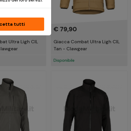
izzo dei loro servizi.
cetta tutti
€ 79,90
at Ultra Ligh CIL
Giacca Combat Ultra Ligh CIL
Clawgear
Tan - Clawgear
Disponibile