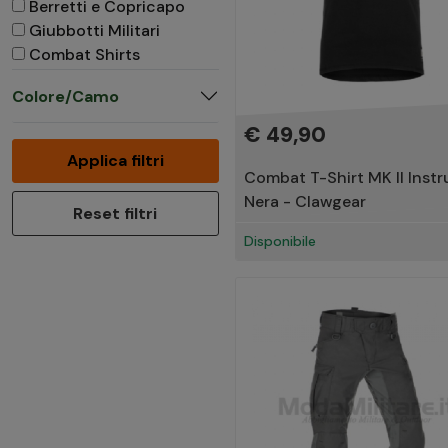
Berretti e Copricapo
Giubbotti Militari
Combat Shirts
Bermuda
Colore/Camo
T-Shirts Mimetiche
Giacche Softshell
€ 49,90
Patch Softair
Applica filtri
Combat T-Shirt MK II Instr
Batterie e Caricabatterie
Nera - Clawgear
Reset filtri
Disponibile