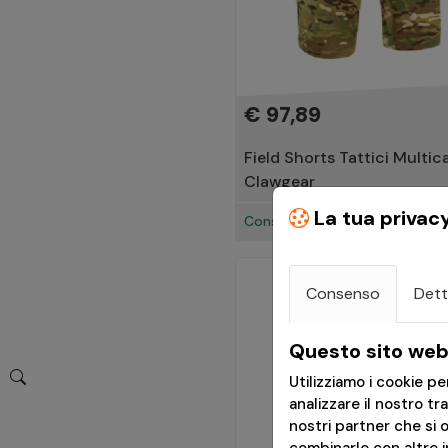
€ 97,89
Field Shorts Tattici Multic
Clawgear
La tua privac
Consegna in 24h
Consenso
Dett
Questo sito web 
Utilizziamo i cookie p
analizzare il nostro tr
nostri partner che si 