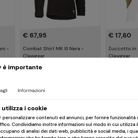
€ 67,95
€ 17,60
am -
Combat Shirt MK III Nera -
Zuccotto in
Clawgear
Clawgear
y è importante
Ricevilo in 2-3gg
Ricevilo in 2-
agli
Informazioni
utilizza i cookie
er personalizzare contenuti ed annunci, per fornire funzionalità 
affico. Condividiamo inoltre informazioni sul modo in cui utilizza i
occupano di analisi dei dati web, pubblicità e social media, i qu