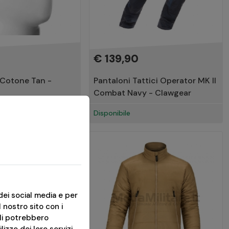
€ 139,90
 Cotone Tan -
Pantaloni Tattici Operator MK II
Combat Navy - Clawgear
3gg
Disponibile
dei social media e per
l nostro sito con i
ali potrebbero