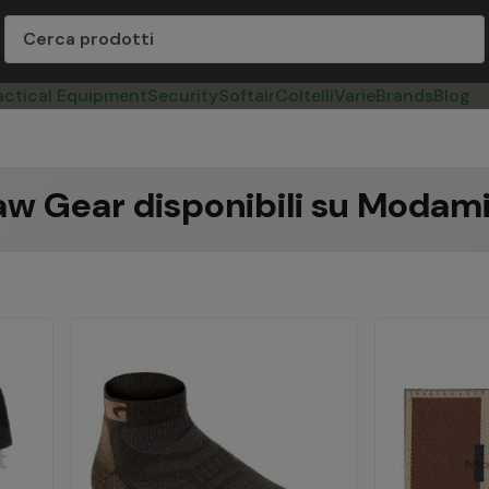
actical Equipment
Security
Softair
Coltelli
Varie
Brands
Blog
law Gear disponibili su Modami