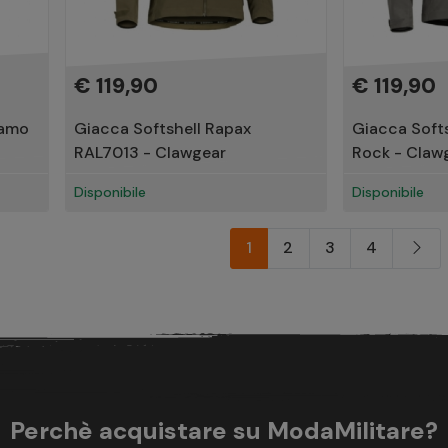
€ 119,90
€ 119,90
Camo
Giacca Softshell Rapax
Giacca Softs
RAL7013 - Clawgear
Rock - Claw
Disponibile
Disponibile
1
2
3
4
Perchè acquistare su ModaMilitare?