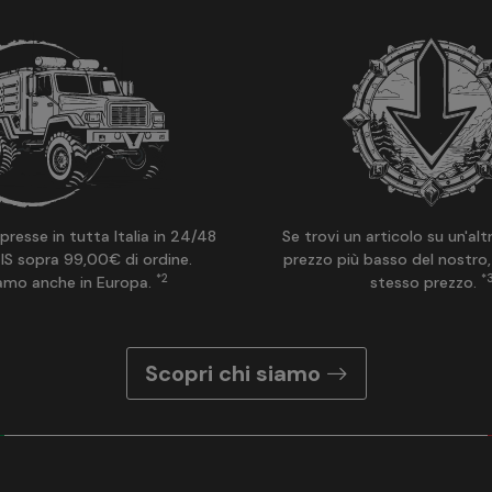
presse in tutta Italia in 24/48
Se trovi un articolo su un'alt
IS sopra 99,00€ di ordine.
prezzo più basso del nostro,
*2
*
amo anche in Europa.
stesso prezzo.
Scopri chi siamo