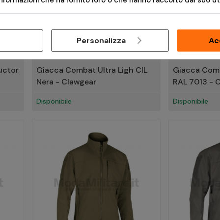
formazioni che ha fornito loro o che hanno raccolto dal suo util
Personalizza
Ac
€ 79,90
€ 79,90
uctor
Giacca Combat Ultra Ligh CIL
Giacca Comb
Nera - Clawgear
RAL 7013 - 
Disponibile
Disponibile