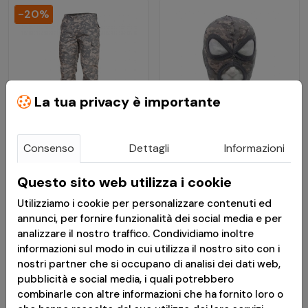
-20%
La tua privacy è importante
Consenso
Dettagli
Informazioni
€ 35,12
€ 7,91
€ 43,90
Questo sito web utilizza i cookie
Passamontagna AT
Utilizziamo i cookie per personalizzare contenuti ed
Pantaloni Militari BDU
Digital 3 Fori Cotone
annunci, per fornire funzionalità dei social media e per
2.0 Ripstop AT-Digital -
analizzare il nostro traffico. Condividiamo inoltre
Pentagon
informazioni sul modo in cui utilizza il nostro sito con i
nostri partner che si occupano di analisi dei dati web,
Disponibile
Consegna in 24h
pubblicità e social media, i quali potrebbero
combinarle con altre informazioni che ha fornito loro o