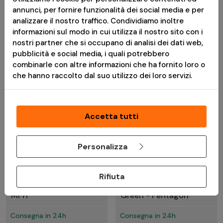
annunci, per fornire funzionalità dei social media e per
Consegna in 24h
Consegna in 24h
analizzare il nostro traffico. Condividiamo inoltre
informazioni sul modo in cui utilizza il nostro sito con i
nostri partner che si occupano di analisi dei dati web,
pubblicità e social media, i quali potrebbero
combinarle con altre informazioni che ha fornito loro o
che hanno raccolto dal suo utilizzo dei loro servizi.
Accetta tutti
Personalizza
€ 68,91
€ 69,00
Zaino Militare Italiano
Quick Bag Zaino Molle
Rifiuta
Tactical Modular Nero -
Espandibile 5/17L OD
MFH
Green - Pentagon
Consegna in 24h
Consegna in 24h