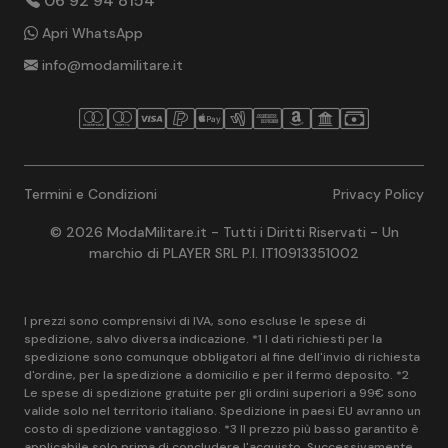
06 92 94 8154
Apri WhatsApp
info@modamilitare.it
Termini e Condizioni
Privacy Policy
© 2026 ModaMilitare.it - Tutti i Diritti Riservati - Un
marchio di PLAYER SRL P.I. IT10913351002
I prezzi sono comprensivi di IVA, sono escluse le spese di
spedizione, salvo diversa indicazione. *1 I dati richiesti per la
spedizione sono comunque obbligatori al fine dell'invio di richiesta
d'ordine, per la spedizione a domicilio e per il fermo deposito. *2
Le spese di spedizione gratuite per gli ordini superiori a 99€ sono
valide solo nel territorio italiano. Spedizione in paesi EU avranno un
costo di spedizione vantaggioso. *3 Il prezzo più basso garantito è
applicabile solo prima di concludere l'acquisto. Successivamente