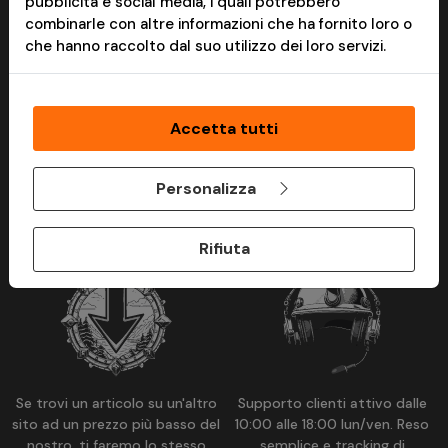
pubblicità e social media, i quali potrebbero
combinarle con altre informazioni che ha fornito loro o
che hanno raccolto dal suo utilizzo dei loro servizi.
Accetta tutti
Nessun vincolo, Nessun minimo
Spedizioni espresse in tutta
Personalizza
d’ordine, spendi quanto vuoi
Italia in 24/48 ore, GRATIS
tu. Acquisto anche senza
sopra 99,00€ di ordine.
*1
*2
registrazione.
Spediamo anche in Europa.
Rifiuta
Se trovi un articolo su un'altro
Supporto clienti attivo dalle
sito ad un prezzo più basso del
10:00 alle 18:00 lun/ven. Reso
nostro, ti faremo lo stesso
semplice e tracking di