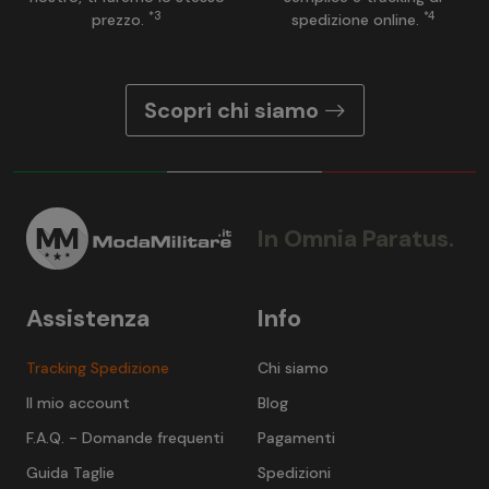
*3
*4
prezzo.
spedizione online.
Scopri chi siamo
In Omnia Paratus.
Assistenza
Info
Tracking Spedizione
Chi siamo
Il mio account
Blog
F.A.Q. - Domande frequenti
Pagamenti
Guida Taglie
Spedizioni