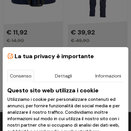
€ 11,92
€ 39,92
€ 14,90
€ 49,90
Cintura Tattica Komvos
Pantaloni Militari ACU
La tua privacy è importante
1.50'' Midnight Blue -
Navy Blue - Pentagon
Pentagon
Consenso
Dettagli
Informazioni
Disponibile
Disponibile
Questo sito web utilizza i cookie
Utilizziamo i cookie per personalizzare contenuti ed
annunci, per fornire funzionalità dei social media e per
analizzare il nostro traffico. Condividiamo inoltre
informazioni sul modo in cui utilizza il nostro sito con i
nostri partner che si occupano di analisi dei dati web,
Perchè acquistare su ModaMilitare?