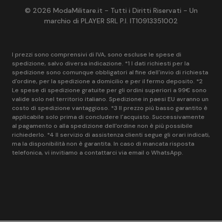
© 2026 ModaMilitare.it - Tutti i Diritti Riservati - Un
marchio di PLAYER SRL P.I. IT10913351002
I prezzi sono comprensivi di IVA, sono escluse le spese di
spedizione, salvo diversa indicazione. *1 I dati richiesti per la
spedizione sono comunque obbligatori al fine dell'invio di richiesta
d'ordine, per la spedizione a domicilio e per il fermo deposito. *2
Le spese di spedizione gratuite per gli ordini superiori a 99€ sono
valide solo nel territorio italiano. Spedizione in paesi EU avranno un
costo di spedizione vantaggioso. *3 Il prezzo più basso garantito è
applicabile solo prima di concludere l'acquisto. Successivamente
al pagamento o alla spedizione dell'ordine non è più possibile
richiederlo. *4 Il servizio di assistenza clienti segue gli orari indicati,
ma la disponibilità non è garantita. In caso di mancata risposta
telefonica, vi invitiamo a contattarci via email o WhatsApp.