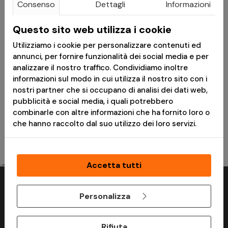
Consenso
Dettagli
Informazioni
€ 8,71
€ 11,92
Questo sito web utilizza i cookie
€ 10,89
€ 14,90
Utilizziamo i cookie per personalizzare contenuti ed
annunci, per fornire funzionalità dei social media e per
T-Shirt - Navy - Brandit
Cintura Tattica Komvos
analizzare il nostro traffico. Condividiamo inoltre
1.50'' Midnight Blue -
informazioni sul modo in cui utilizza il nostro sito con i
Pentagon
nostri partner che si occupano di analisi dei dati web,
pubblicità e social media, i quali potrebbero
Consegna in 24h
Disponibile
combinarle con altre informazioni che ha fornito loro o
che hanno raccolto dal suo utilizzo dei loro servizi.
Accetta tutti
Perchè acquistare su ModaMilitare?
Personalizza
Rifiuta