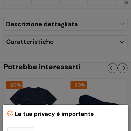
Gre
Descrizione dettagliata
Caratteristiche
Potrebbe interessarti
-20%
-20%
La tua privacy è importante