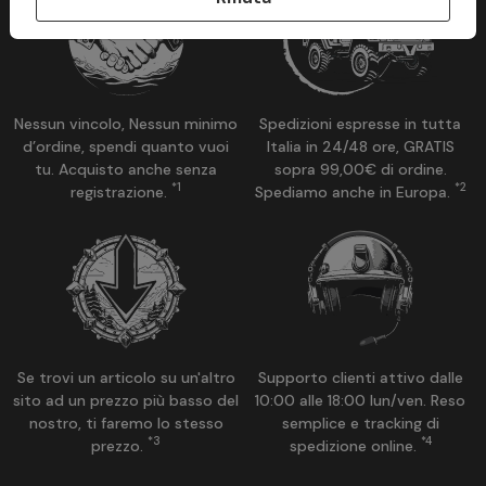
Nessun vincolo, Nessun minimo
Spedizioni espresse in tutta
d’ordine, spendi quanto vuoi
Italia in 24/48 ore, GRATIS
tu. Acquisto anche senza
sopra 99,00€ di ordine.
*1
*2
registrazione.
Spediamo anche in Europa.
Se trovi un articolo su un'altro
Supporto clienti attivo dalle
sito ad un prezzo più basso del
10:00 alle 18:00 lun/ven. Reso
nostro, ti faremo lo stesso
semplice e tracking di
*3
*4
prezzo.
spedizione online.