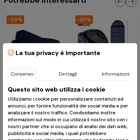
Potrebbe interessarti
-20%
-20%
La tua privacy è importante
Consenso
Dettagli
Informazioni
€ 11,92
€ 24,00
Questo sito web utilizza i cookie
€ 14,90
€ 30,00
Utilizziamo i cookie per personalizzare contenuti ed
annunci, per fornire funzionalità dei social media e per
Cintura Tattica Komvos
Sacco A Pelo Sentinel
analizzare il nostro traffico. Condividiamo inoltre
1.50'' Midnight Blue -
220G/mq Midnight Blue
informazioni sul modo in cui utilizza il nostro sito con i
Pentagon
- Tac Maven
nostri partner che si occupano di analisi dei dati web,
pubblicità e social media, i quali potrebbero
Disponibile
Disponibile