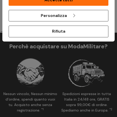
grado di ripagare prima di prendere un impegno.
Personalizza
Rifiuta
Perchè acquistare su ModaMilitare?
Nessun vincolo, Nessun minimo
Spedizioni espresse in tutta
d’ordine, spendi quanto vuoi
Italia in 24/48 ore, GRATIS
tu. Acquisto anche senza
sopra 99,00€ di ordine.
*1
*2
registrazione.
Spediamo anche in Europa.