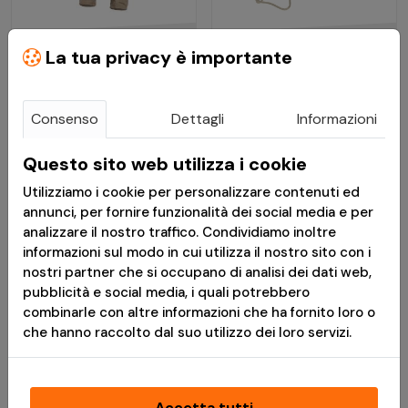
€ 33,51
€ 20,80
La tua privacy è importante
€ 41,89
€ 26,00
Consenso
Dettagli
Informazioni
Pantaloni Militari BDU
Boonie Hat Babylon
2.0 Ripstop Khaki -
Khaki - Pentagon
Questo sito web utilizza i cookie
Pentagon
Utilizziamo i cookie per personalizzare contenuti ed
Disponibile
Disponibile
annunci, per fornire funzionalità dei social media e per
analizzare il nostro traffico. Condividiamo inoltre
informazioni sul modo in cui utilizza il nostro sito con i
*
Messaggio pubblicitario con finalità promozionale.Paga in 3
nostri partner che si occupano di analisi dei dati web,
rate senza interessi è disponibile solo per acquisti idonei da €
pubblicità e social media, i quali potrebbero
30,00 a € 2.000,00. L'idoneità a Paga in 3 rate è soggetta ad
combinarle con altre informazioni che ha fornito loro o
approvazione da parte di PayPal (Europe) S.à r.l. et Cie, S.C.A.,
che hanno raccolto dal suo utilizzo dei loro servizi.
che è il creditore. TAEG 0%. Prima di fare domanda, consulta il
Foglio Informativo
e i
Termini e Condizioni
disponibili durante il
processo di acquisto. Un finanziamento è un impegno
vincolante e deve essere rimborsato. Assicurati di essere in
Accetta tutti