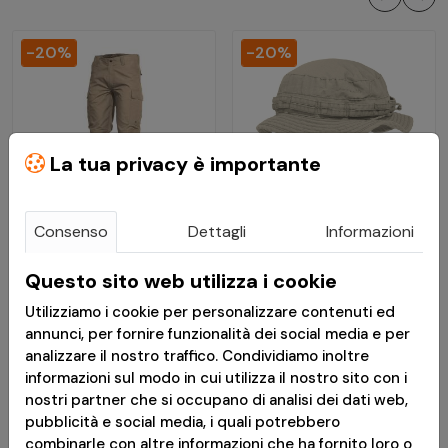
-20%
-20%
La tua privacy è importante
Consenso
Dettagli
Informazioni
€ 33,51
€ 20,80
Questo sito web utilizza i cookie
€ 41,89
€ 26,00
Utilizziamo i cookie per personalizzare contenuti ed
Pantaloni Militari BDU
Boonie Hat Babylon
annunci, per fornire funzionalità dei social media e per
analizzare il nostro traffico. Condividiamo inoltre
2.0 Ripstop Khaki -
Khaki - Pentagon
informazioni sul modo in cui utilizza il nostro sito con i
Pentagon
nostri partner che si occupano di analisi dei dati web,
pubblicità e social media, i quali potrebbero
Disponibile
Disponibile
combinarle con altre informazioni che ha fornito loro o