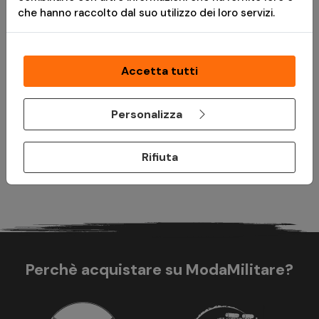
che hanno raccolto dal suo utilizzo dei loro servizi.
*
Messaggio pubblicitario con finalità promozionale.Paga in 3
rate senza interessi è disponibile solo per acquisti idonei da €
30,00 a € 2.000,00. L'idoneità a Paga in 3 rate è soggetta ad
approvazione da parte di PayPal (Europe) S.à r.l. et Cie, S.C.A.,
Accetta tutti
che è il creditore. TAEG 0%. Prima di fare domanda, consulta il
Foglio Informativo
e i
Termini e Condizioni
disponibili durante il
Personalizza
processo di acquisto. Un finanziamento è un impegno
vincolante e deve essere rimborsato. Assicurati di essere in
grado di ripagare prima di prendere un impegno.
Rifiuta
Perchè acquistare su ModaMilitare?