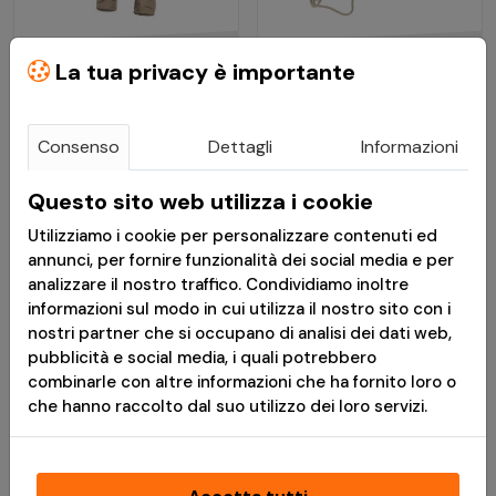
€ 33,51
€ 20,80
La tua privacy è importante
€ 41,89
€ 26,00
Consenso
Dettagli
Informazioni
Pantaloni Militari BDU
Boonie Hat Babylon
2.0 Ripstop Khaki -
Khaki - Pentagon
Questo sito web utilizza i cookie
Pentagon
Utilizziamo i cookie per personalizzare contenuti ed
Disponibile
Disponibile
annunci, per fornire funzionalità dei social media e per
analizzare il nostro traffico. Condividiamo inoltre
informazioni sul modo in cui utilizza il nostro sito con i
*
Messaggio pubblicitario con finalità promozionale.Paga in 3
nostri partner che si occupano di analisi dei dati web,
rate senza interessi è disponibile solo per acquisti idonei da €
pubblicità e social media, i quali potrebbero
30,00 a € 2.000,00. L'idoneità a Paga in 3 rate è soggetta ad
combinarle con altre informazioni che ha fornito loro o
approvazione da parte di PayPal (Europe) S.à r.l. et Cie, S.C.A.,
che hanno raccolto dal suo utilizzo dei loro servizi.
che è il creditore. TAEG 0%. Prima di fare domanda, consulta il
Foglio Informativo
e i
Termini e Condizioni
disponibili durante il
processo di acquisto. Un finanziamento è un impegno
vincolante e deve essere rimborsato. Assicurati di essere in