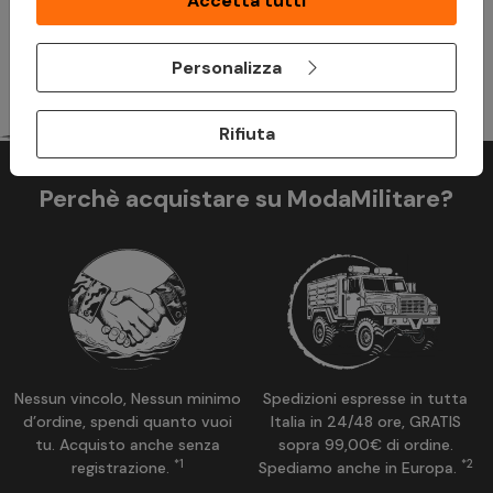
Accetta tutti
grado di ripagare prima di prendere un impegno.
Personalizza
Rifiuta
Perchè acquistare su ModaMilitare?
Nessun vincolo, Nessun minimo
Spedizioni espresse in tutta
d’ordine, spendi quanto vuoi
Italia in 24/48 ore, GRATIS
tu. Acquisto anche senza
sopra 99,00€ di ordine.
*1
*2
registrazione.
Spediamo anche in Europa.