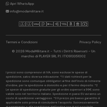
Apri WhatsApp
info@modamilitare.it
Termini e Condizioni
Privacy Policy
© 2026 ModaMilitare.it - Tutti i Diritti Riservati - Un
marchio di PLAYER SRL P.I. IT10913351002
I prezzi sono comprensivi di IVA, sono escluse le spese di
spedizione, salvo diversa indicazione. *1 I dati richiesti per la
spedizione sono comunque obbligatori al fine dell'invio di richiesta
d'ordine, per la spedizione a domicilio e per il fermo deposito. *2
Le spese di spedizione gratuite per gli ordini superiori a 99€ sono
valide solo nel territorio italiano. Spedizione in paesi EU avranno un
costo di spedizione vantaggioso. *3 Il prezzo più basso garantito è
applicabile solo prima di concludere l'acquisto. Successivamente
al pagamento o alla spedizione dell'ordine non è più possibile