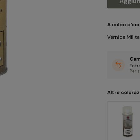
Aggiung
A colpo d'occ
Vernice Milit
Cam
Entro
Per 
Altre coloraz