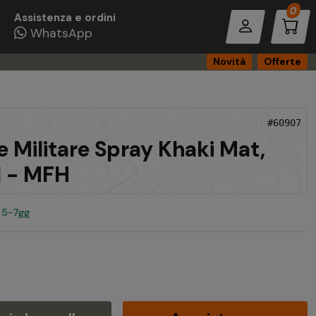
Pro
0
Assistenza e ordini
WhatsApp
Novità
Offerte
#60907
e Militare Spray Khaki Mat,
 - MFH
n 5-7gg