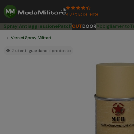
4.8 / 5 Eccellente
Spray Antiaggressione
Patch
OUT
DOOR
Abbigliamento
T
Vernici Spray Militari
2
utenti guardano il prodotto