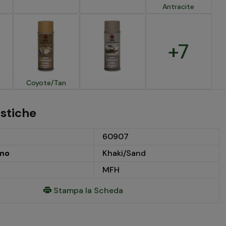
Antracite
+7
Coyote/Tan
istiche
60907
mo
Khaki/Sand
MFH
Stampa la Scheda