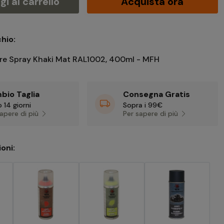
i al carrello
Acquista ora
hio:
are Spray Khaki Mat RAL1002, 400ml - MFH
bio Taglia
Consegna Gratis
 14 giorni
Sopra i 99€
sapere di più
Per sapere di più
ioni: