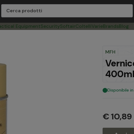
actical Equipment
Security
Softair
Coltelli
Varie
Brands
Blog
MFH
Vernic
400ml
Disponibile i
€ 10,89