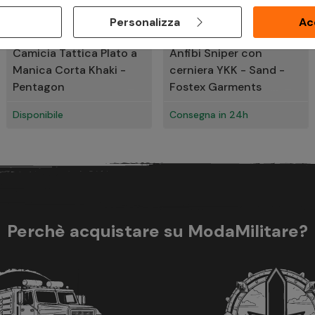
€ 48,00
€ 39,96
Personalizza
Ac
€ 60,00
€ 49,95
Camicia Tattica Plato a
Anfibi Sniper con
Manica Corta Khaki -
cerniera YKK - Sand -
Pentagon
Fostex Garments
Disponibile
Consegna in 24h
Perchè acquistare su ModaMilitare?