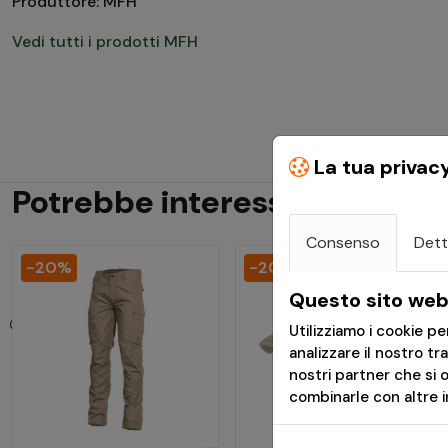
Produttore: MFH
Vedi tutti i prodotti MFH
La tua privac
Potrebbe interessarti
Consenso
Dett
-20%
-20%
Questo sito web 
Utilizziamo i cookie p
analizzare il nostro tr
nostri partner che si 
combinarle con altre in