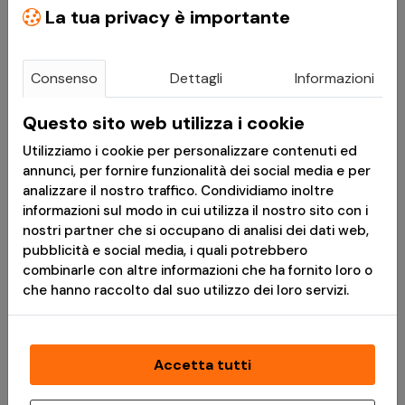
WOODLAND 3X6M
La tua privacy è importante
Consenso
Dettagli
Informazioni
VAI AL PRODOTTO
Questo sito web utilizza i cookie
Utilizziamo i cookie per personalizzare contenuti ed
annunci, per fornire funzionalità dei social media e per
BERMUDA BRANDIT
analizzare il nostro traffico. Condividiamo inoltre
LEGEND
informazioni sul modo in cui utilizza il nostro sito con i
SANDSTORM
nostri partner che si occupano di analisi dei dati web,
pubblicità e social media, i quali potrebbero
combinarle con altre informazioni che ha fornito loro o
che hanno raccolto dal suo utilizzo dei loro servizi.
VAI AL PRODOTTO
Accetta tutti