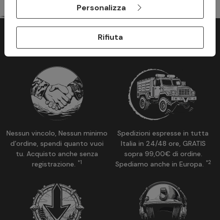
Personalizza
Rifiuta
Perchè acquistare su ModaMilitare?
Nessun vincolo, Nessun minimo
Spedizioni espresse in tutta
d’ordine, spendi quanto vuoi
Italia in 24/48 ore, GRATIS
tu. Acquisto anche senza
sopra 99,00€ di ordine.
*1
*2
registrazione.
Spediamo anche in Europa.