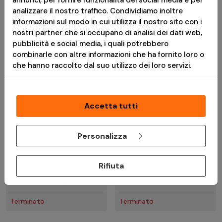
analizzare il nostro traffico. Condividiamo inoltre
Terminato
Terminato
informazioni sul modo in cui utilizza il nostro sito con i
nostri partner che si occupano di analisi dei dati web,
pubblicità e social media, i quali potrebbero
combinarle con altre informazioni che ha fornito loro o
che hanno raccolto dal suo utilizzo dei loro servizi.
Accetta tutti
Personalizza
€ 64,90
€ 70,00
Rifiuta
Pistola Co2 Beretta 92
Pistola Co2 Para P11
FS - Umarex
Combat Zone - Umarex
Terminato
Terminato