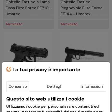
Coltello Tattico a Lama
Coltello Tattico
Fissa Elite Force EF710 -
Pieghevole Elite Force
Umarex
EF144 - Umarex
Terminato
Terminato
La tua privacy è importante
Consenso
Dettagli
Informazioni
€ 111,90
€ 47,90
Questo sito web utilizza i cookie
Pistola Co2 Beretta APX
Pistola Co2 Cop SK con
Utilizziamo i cookie per personalizzare contenuti ed
- Umarex
Silenziatore - Umarex
annunci, per fornire funzionalità dei social media e per