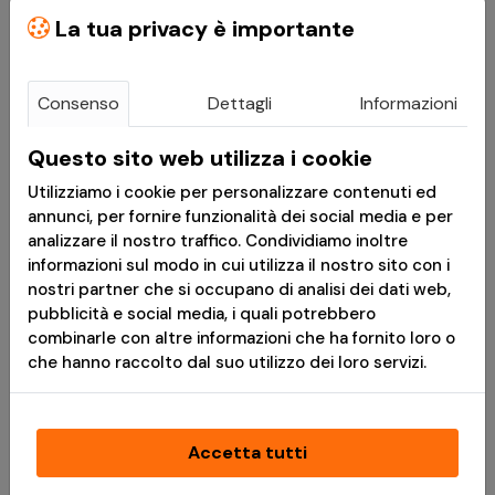
WOODLAND 3X6M
La tua privacy è importante
Consenso
Dettagli
Informazioni
VAI AL PRODOTTO
Questo sito web utilizza i cookie
Utilizziamo i cookie per personalizzare contenuti ed
annunci, per fornire funzionalità dei social media e per
BERMUDA BRANDIT
analizzare il nostro traffico. Condividiamo inoltre
LEGEND
informazioni sul modo in cui utilizza il nostro sito con i
nostri partner che si occupano di analisi dei dati web,
SANDSTORM
pubblicità e social media, i quali potrebbero
combinarle con altre informazioni che ha fornito loro o
che hanno raccolto dal suo utilizzo dei loro servizi.
VAI AL PRODOTTO
Accetta tutti