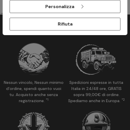
Personalizza
Rifiuta
Perchè acquistare su ModaMilitare?
Nessun vincolo, Nessun minimo
Spedizioni espresse in tutta
d’ordine, spendi quanto vuoi
Italia in 24/48 ore, GRATIS
tu. Acquisto anche senza
sopra 99,00€ di ordine.
*1
*2
registrazione.
Spediamo anche in Europa.