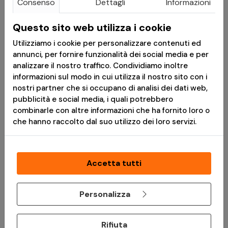
Consenso
Dettagli
Informazioni
€ 61,50
€ 790,00
Questo sito web utilizza i cookie
Utilizziamo i cookie per personalizzare contenuti ed
Telo da riparo
Tenda US Army "Small
annunci, per fornire funzionalità dei social media e per
Supertarp in poliestere
Wall" OD Green - Mil-
analizzare il nostro traffico. Condividiamo inoltre
Ripstop - Earth Brown -
Tec
informazioni sul modo in cui utilizza il nostro sito con i
Helikon-Tex
nostri partner che si occupano di analisi dei dati web,
pubblicità e social media, i quali potrebbero
Ricevilo in 7-10gg
Ricevilo in 7-10gg
combinarle con altre informazioni che ha fornito loro o
che hanno raccolto dal suo utilizzo dei loro servizi.
Accetta tutti
Personalizza
Rifiuta