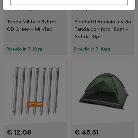
€ 1.785,01
€ 8,41
Tenda Militare 6x5mt
Picchetti Acciaio a V da
OD Green - Mil-Tec
Tenda con foro 18cm -
Set da 10pz
Ricevilo in 7-10gg
Ricevilo in 7-10gg
€ 12,08
€ 45,51