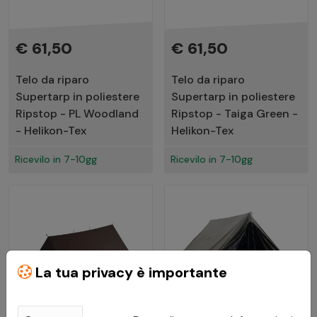
€ 61,50
€ 61,50
Telo da riparo
Telo da riparo
Supertarp in poliestere
Supertarp in poliestere
Ripstop - PL Woodland
Ripstop - Taiga Green -
- Helikon-Tex
Helikon-Tex
Ricevilo in 7-10gg
Ricevilo in 7-10gg
La tua privacy è importante