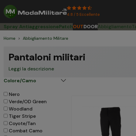
4.8 / 5 Eccellente
Spray Antiaggressione
Patch
OUT
DOOR
Abbigliamento
T
Home
Abbigliamento Militare
Pantaloni militari
Leggi la descrizione
Colore/Camo
Nero
Verde/OD Green
Woodland
Tiger Stripe
Coyote/Tan
Combat Camo