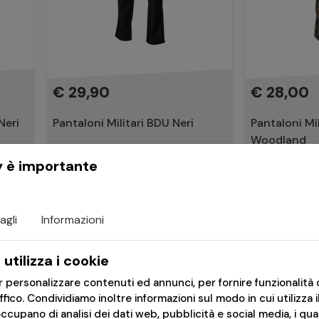
€ 29,90
€ 28,00
Neri
Pantaloni Militari BDU Neri
Pantaloni Mi
Woodland
y è importante
Consegna in 24h
Consegna in 
agli
Informazioni
utilizza i cookie
er personalizzare contenuti ed annunci, per fornire funzionalità 
affico. Condividiamo inoltre informazioni sul modo in cui utilizza i
occupano di analisi dei dati web, pubblicità e social media, i qu