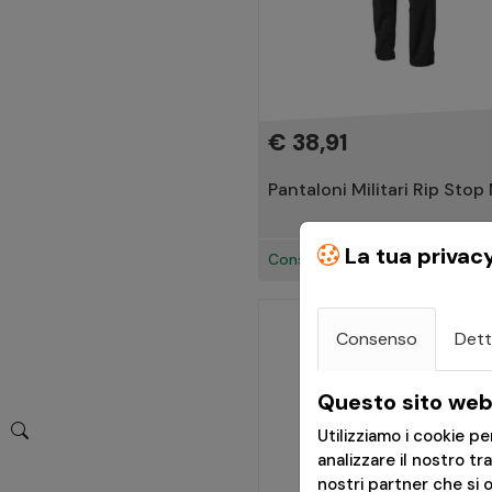
Oliv Drab
Shadow Grey
Mud Brown
PL Woodland
CCE Camo
€ 38,91
Charcoal/Cinder Grey
Dark Brown
Pantaloni Militari Rip Stop 
Legion Forest
Camo Green
La tua privac
Consegna in 24h
RAL 7013
DPM
Swamp
Consenso
Dett
Grigio
Darkcamo
Grindle Green
Questo sito web 
Melange
Utilizziamo i cookie p
Swedish Camo M90
analizzare il nostro tr
PenCott WildWood
nostri partner che si 