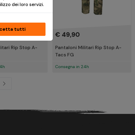
izzo dei loro servizi.
cetta tutti
€ 49,90
itari Rip Stop A-
Pantaloni Militari Rip Stop A-
Tacs FG
24h
Consegna in 24h