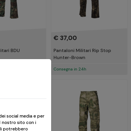
€ 37,00
litari BDU
Pantaloni Militari Rip Stop
Hunter-Brown
24h
Consegna in 24h
dei social media e per
l nostro sito con i
ali potrebbero