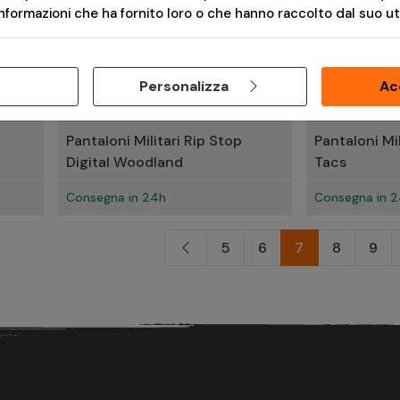
formazioni che ha fornito loro o che hanno raccolto dal suo util
Personalizza
Ac
€ 55,00
€ 55,00
Pantaloni Militari Rip Stop
Pantaloni Mil
Digital Woodland
Tacs
Consegna in 24h
Consegna in 
5
6
7
8
9