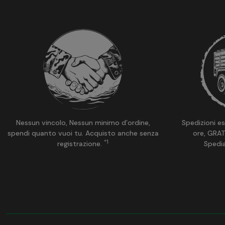
Ash Grey / Black
Taiga Green / Black A
Earth Brown / Black A
Crimson Sky / Ash Grey
Cloud Grey / Ash Grey A
OD Green
Ukraine MM-14
Blue
Desert Night Camo
Nessun vincolo, Nessun minimo d’ordine,
Spedizioni es
Rhodesian Brushstroke
spendi quanto vuoi tu. Acquisto anche senza
ore, GRAT
Duck Hunter
*1
registrazione.
Spedi