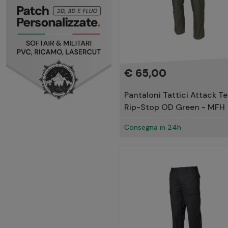
Kryptek Typhon
Kryptek Highlander
Denim
Taiga Green
Grassman
Arid Flecktarn
€ 65,00
Multicam Arid
AT-Digital
Pantaloni Tattici Attack Te
Multicam Black
Rip-Stop OD Green - MFH
Multicam Tropic
Consegna in 24h
Cadpat
Everglade
Marpat Desert
Socom
Vegetato
Antracite
Ranger Green
Adaptive Green
Jungle Green