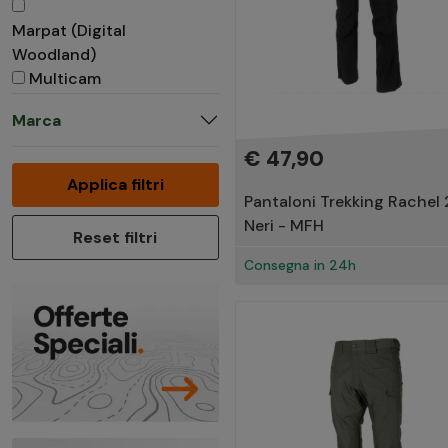
Marpat (Digital
Woodland)
Multicam
A-Tacs AU
Marca
A-Tacs FG
Pentacamo
€ 47,90
Lizard Camo
Applica filtri
Khaki/Sand
Pantaloni Trekking Rachel 2
Blue Navy
Neri - MFH
Reset filtri
Desert 3 colori
Consegna in 24h
PenCott BadLands
PenCott GreenZone
A-Tacs LE
Nightcamo
CZ Camo
Flecktarn
Skyblue
Urban