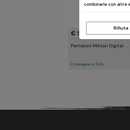
Digital Flora
combinarle con altre in
Maroon Red
Blue Dark
Partizan
Rifiuta
Olive Green
€ 55,00
US Woodland
Rhodesian camo
Pantaloni Militari Digital
Dark Blue
Olive Drab
UCP
Consegna in 24h
Coyote / Black A
Coyote / Taiga Green A
Crimson Sky / Black A
Cloud Grey / Black A
Ash Grey
Ash Grey / Black A
Earth Brown
RAL 7013DE
Crimson Sky / Black