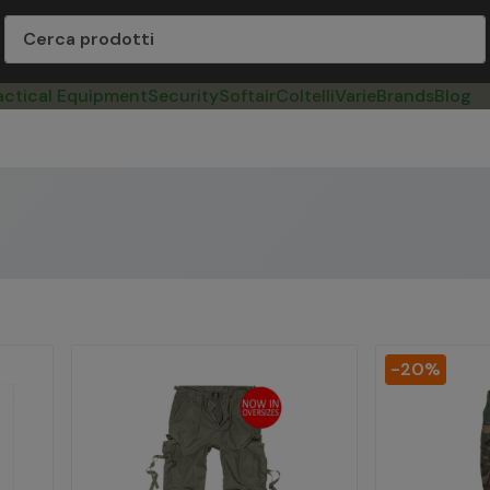
actical Equipment
Security
Softair
Coltelli
Varie
Brands
Blog
-20%