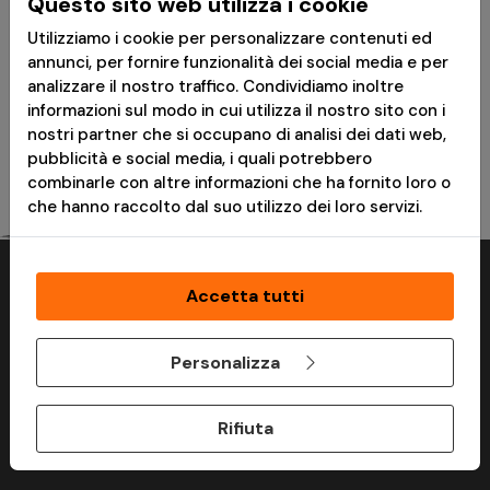
Questo sito web utilizza i cookie
T-Shirt Mimetica
Pantaloni Revenger TDU
Utilizziamo i cookie per personalizzare contenuti ed
Vegetata
Vegetato - Invader
annunci, per fornire funzionalità dei social media e per
Gear
analizzare il nostro traffico. Condividiamo inoltre
informazioni sul modo in cui utilizza il nostro sito con i
Consegna in 24h
Disponibile
nostri partner che si occupano di analisi dei dati web,
pubblicità e social media, i quali potrebbero
combinarle con altre informazioni che ha fornito loro o
che hanno raccolto dal suo utilizzo dei loro servizi.
Perchè acquistare su ModaMilitare?
Accetta tutti
Personalizza
Rifiuta