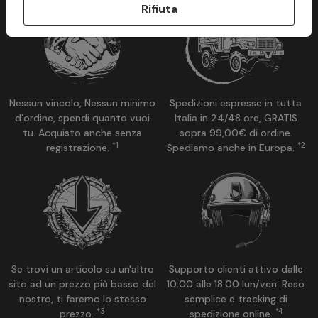
Rifiuta
Nessun vincolo, Nessun minimo
Spedizioni espresse in tutta
d’ordine, spendi quanto vuoi
Italia in 24/48 ore, GRATIS
tu. Acquisto anche senza
sopra 99,00€ di ordine.
*1
*2
registrazione.
Spediamo anche in Europa.
Se trovi un articolo su un'altro
Supporto clienti attivo dalle
sito ad un prezzo più basso del
10:00 alle 18:00 lun/ven. Reso
nostro, ti faremo lo stesso
semplice e tracking di
*3
*4
prezzo.
spedizione online.