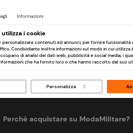
agli
Informazioni
€ 19,90
€ 55,00
utilizza i cookie
er personalizzare contenuti ed annunci, per fornire funzionalità 
T-Shirt da Donna
Marsupio Gekon in
affico. Condividiamo inoltre informazioni sul modo in cui utilizza i
Whisper RAL7013
Cordura - RAL 7013 -
occupano di analisi dei dati web, pubblicità e social media, i qu
Wisport
formazioni che ha fornito loro o che hanno raccolto dal suo util
Consegna in 24h
Consegna in 24h
Personalizza
Ac
Perchè acquistare su ModaMilitare?