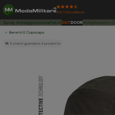
4.8 / 5 Eccellente
Spray Antiaggressione
Patch
OUT
DOOR
Abbigliamento
T
Berretti E Copricapo
3
utenti guardano il prodotto