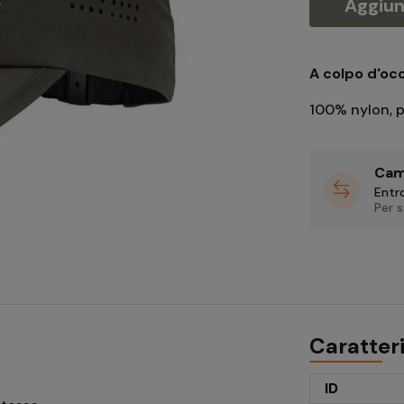
Aggiung
A colpo d'occ
100% nylon, p
Cam
Entro
Per 
Caratter
ID