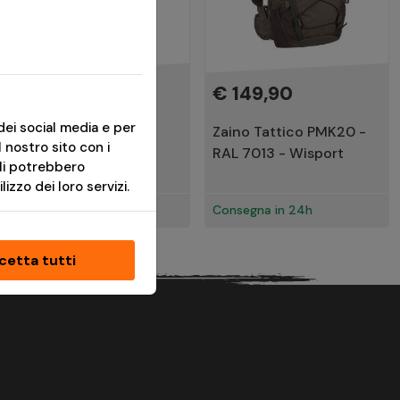
€ 19,00
€ 149,90
dei social media e per
Guanti Tattici Duty
Zaino Tattico PMK20 -
l nostro sito con i
Mechanic RAL7013 -
RAL 7013 - Wisport
ali potrebbero
Pentagon
izzo dei loro servizi.
Disponibile
Consegna in 24h
cetta tutti