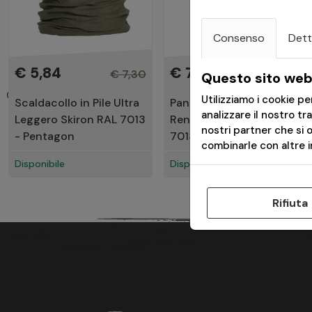
Consenso
Dett
€ 5,84
€ 79,93
€ 7,30
€ 99,91
Questo sito web 
Utilizziamo i cookie p
Scaldacollo in Pile Ultra
Pantaloni Tattici
analizzare il nostro tr
Leggero Skiron RAL 7013
Renegade Tropic RAL
nostri partner che si 
- Pentagon
7013 - Pentagon
combinarle con altre in
Disponibile
Disponibile
Rifiuta