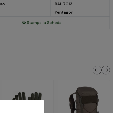
mo
RAL 7013
Pentagon
Stampa la Scheda