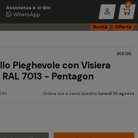
Pro
0
Assistenza e ordini
WhatsApp
Novità
Offerte
#68386
lo Pieghevole con Visiera
 RAL 7013 - Pentagon
 24h
Ordina ora e verrà spedito
lunedì 10 agosto