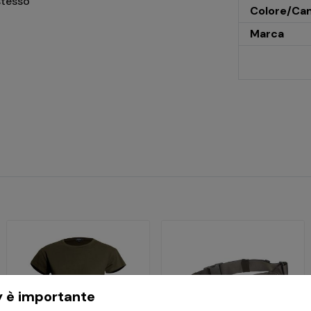
 stesso
Colore/Ca
Marca
y è importante