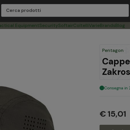
actical Equipment
Security
Softair
Coltelli
Varie
Brands
Blog
Pentagon
Cappel
Zakros
Consegna in
€ 15,01