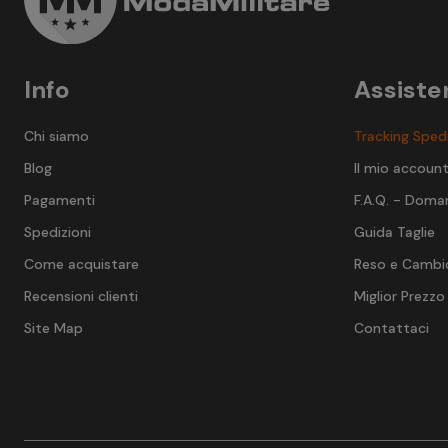
Info
Assiste
Chi siamo
Tracking Sped
Blog
Il mio accoun
Pagamenti
F.A.Q. - Doma
Spedizioni
Guida Taglie
Come acquistare
Reso e Cambi
Recensioni clienti
Miglior Prezzo
Site Map
Contattaci