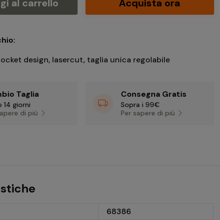
i al carrello
Acquista ora
hio:
ocket design, lasercut, taglia unica regolabile
bio Taglia
Consegna Gratis
 14 giorni
Sopra i 99€
sapere di più
Per sapere di più
istiche
68386