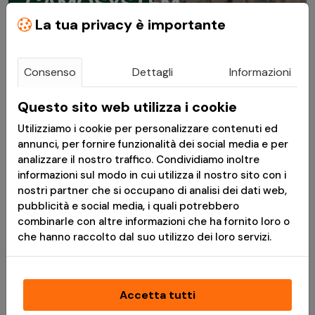
CAMOSYSTEM
La tua privacy è importante
WOODLAND 3X6M
Consenso
Dettagli
Informazioni
VAI AL PRODOTTO
Questo sito web utilizza i cookie
Utilizziamo i cookie per personalizzare contenuti ed
annunci, per fornire funzionalità dei social media e per
BERMUDA BRANDIT
analizzare il nostro traffico. Condividiamo inoltre
LEGEND
informazioni sul modo in cui utilizza il nostro sito con i
nostri partner che si occupano di analisi dei dati web,
SANDSTORM
pubblicità e social media, i quali potrebbero
combinarle con altre informazioni che ha fornito loro o
che hanno raccolto dal suo utilizzo dei loro servizi.
VAI AL PRODOTTO
Accetta tutti