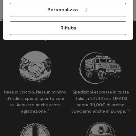
Personalizza
Rifiuta
Perchè acquistare su ModaMilitare?
Nessun vincolo, Nessun minimo
Spedizioni espresse in tutta
d’ordine, spendi quanto vuoi
Italia in 24/48 ore, GRATIS
tu. Acquisto anche senza
sopra 99,00€ di ordine.
*1
*2
registrazione.
Spediamo anche in Europa.