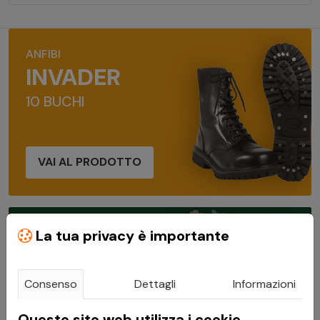
ANFIBI
INVADER
10 BUCHI
VAI AL PRODOTTO
RETE MIMETICA
La tua privacy è importante
CAMOSYSTEM
WOODLAND 3X6M
Consenso
Dettagli
Informazioni
Questo sito web utilizza i cookie