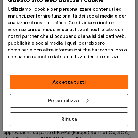
VAI AL PRODOTTO
Utilizziamo i cookie per personalizzare contenuti ed
annunci, per fornire funzionalità dei social media e per
analizzare il nostro traffico. Condividiamo inoltre
informazioni sul modo in cui utilizza il nostro sito con i
nostri partner che si occupano di analisi dei dati web,
BERMUDA BRANDIT
pubblicità e social media, i quali potrebbero
LEGEND
combinarle con altre informazioni che ha fornito loro o
che hanno raccolto dal suo utilizzo dei loro servizi.
SANDSTORM
Accetta tutti
VAI AL PRODOTTO
Personalizza
*
Messaggio pubblicitario con finalità promozionale.Paga in 3
Rifiuta
rate senza interessi è disponibile solo per acquisti idonei da €
30,00 a € 2.000,00. L'idoneità a Paga in 3 rate è soggetta ad
approvazione da parte di PayPal (Europe) S.à r.l. et Cie, S.C.A.,