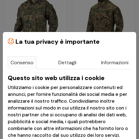
La tua privacy è importante
€ 47,99
€ 74,99
Consenso
Dettagli
Informazioni
Giacca Militare SFU
Giacca Militare MBDU in
Questo sito web utilizza i cookie
NEXT® PolyCotton
tessuto NyCo Ripstop -
Utilizziamo i cookie per personalizzare contenuti ed
RipStop PL Woodland -
PL Woodland - Helikon-
annunci, per fornire funzionalità dei social media e per
Helikon Tex
Tex
analizzare il nostro traffico. Condividiamo inoltre
informazioni sul modo in cui utilizza il nostro sito con i
Consegna in 24h
Consegna in 24h
nostri partner che si occupano di analisi dei dati web,
pubblicità e social media, i quali potrebbero
combinarle con altre informazioni che ha fornito loro o
*
Messaggio pubblicitario con finalità promozionale.Paga in 3
che hanno raccolto dal suo utilizzo dei loro servizi.
rate senza interessi è disponibile solo per acquisti idonei da €