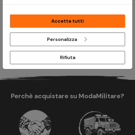
30,00 a € 2.000,00. L'idoneità a Paga in 3 rate è soggetta ad
approvazione da parte di PayPal (Europe) S.à r.l. et Cie, S.C.A.,
che è il creditore. TAEG 0%. Prima di fare domanda, consulta il
Accetta tutti
Foglio Informativo
e i
Termini e Condizioni
disponibili durante il
processo di acquisto. Un finanziamento è un impegno
vincolante e deve essere rimborsato. Assicurati di essere in
Personalizza
grado di ripagare prima di prendere un impegno.
Rifiuta
Perchè acquistare su ModaMilitare?