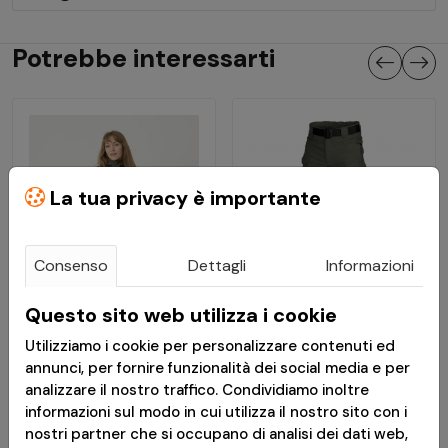
Potrebbe interessarti
La tua privacy è importante
Consenso
Dettagli
Informazioni
Questo sito web utilizza i cookie
€ 52,00
€ 74,99
Utilizziamo i cookie per personalizzare contenuti ed
annunci, per fornire funzionalità dei social media e per
Giacca Cumulus® da
Pantaloni Tattici UTP
analizzare il nostro traffico. Condividiamo inoltre
donna - Pile pesante -
PolyCotton RipStop -
informazioni sul modo in cui utilizza il nostro sito con i
Taiga Green - Helikon-
Taiga Green - Helikon
nostri partner che si occupano di analisi dei dati web,