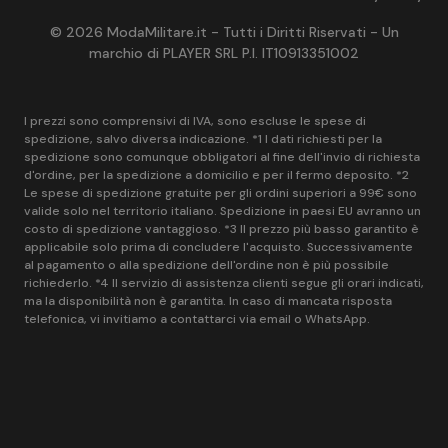
© 2026 ModaMilitare.it - Tutti i Diritti Riservati - Un
marchio di PLAYER SRL P.I. IT10913351002
I prezzi sono comprensivi di IVA, sono escluse le spese di
spedizione, salvo diversa indicazione. *1 I dati richiesti per la
spedizione sono comunque obbligatori al fine dell'invio di richiesta
d'ordine, per la spedizione a domicilio e per il fermo deposito. *2
Le spese di spedizione gratuite per gli ordini superiori a 99€ sono
valide solo nel territorio italiano. Spedizione in paesi EU avranno un
costo di spedizione vantaggioso. *3 Il prezzo più basso garantito è
applicabile solo prima di concludere l'acquisto. Successivamente
al pagamento o alla spedizione dell'ordine non è più possibile
richiederlo. *4 Il servizio di assistenza clienti segue gli orari indicati,
ma la disponibilità non è garantita. In caso di mancata risposta
telefonica, vi invitiamo a contattarci via email o WhatsApp.