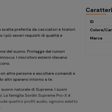
Caratter
ID
celta preferita da cacciatori e tiratori.
Colore/Ca
i più severi requisiti di qualità e
Marca
one del suono. Protegge dai rumori
nnocui. I microfoni esterni rilevano
ucono.
 con altre persone e ascoltare comandi e
 altri sparano intorno a te.
 suono naturale di Supreme. I suoni
ni. La famiglia Sordin Supreme Pro-X è
ude quattro profili audio, ognuno adatto
.