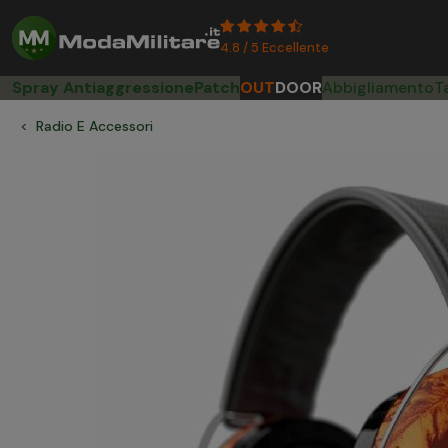
4.8 / 5 Eccellente
Spray Antiaggressione
Patch
OUT
DOOR
Abbigliamento
T
Radio E Accessori