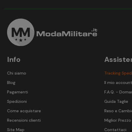
Media frequenza (M): 21 dB
Bassa frequenza (L): 16 dB
Vedi tutti i prodotti Sordin
Info
Assiste
Chi siamo
Tracking Sped
Blog
Il mio accoun
Pagamenti
F.A.Q. - Doma
Spedizioni
Guida Taglie
Come acquistare
Reso e Cambi
Recensioni clienti
Miglior Prezzo
Site Map
Contattaci