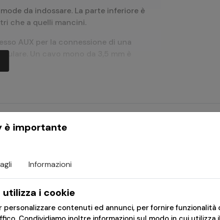
mode da indossare. La parte inferiore è
stri che a quelli mancini.
esso AUX per la connessione di una
ellulare. Un cavo mono da 3,5 mm è
ù
glia Supreme. Include di serie anelli di
semplifica la vita sul campo in
y è importante
 facilmente premendo contemporaneamente
cuffia sinistra per un'illuminazione
agli
Informazioni
eccellente e quattro profili audio
utilizza i cookie
)
er personalizzare contenuti ed annunci, per fornire funzionalità 
inuti
affico. Condividiamo inoltre informazioni sul modo in cui utilizza i