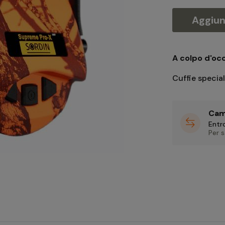
Aggiung
A colpo d'occ
Cuffie special
Cam
Entro
Per 