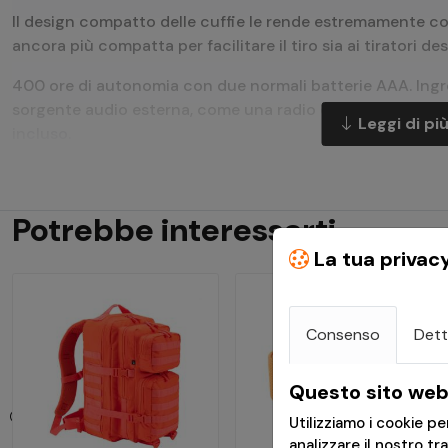
Il design compatto delle cuffie le rende estremamente co
ancora più compatta per facilitare il tiro sia ai tiratori de
400 ore di autonomia con due normali batterie AAA. Ingr
sorgente audio esterna, come una radio da caccia o un c
Leggi di pi
incluso.
SORDIN SUPREME PRO-X LED
Sordin Supreme Pro-X LED è la versione premium della fami
Potrebbe interessarti
tenuta in GEL per un comfort extra. La luce LED integrata 
La tua privac
condizioni di oscurità. La luce si accende e si spegne
i pulsanti + e -. La luce è posizionata comodamente nella 
ottimale.
Consenso
Dett
CARATTERISTICHE PRINCIPALI
Sistema SordinHEAR2 integrato per una qualità audio 
Questo sito web 
diversi (Caccia, Messa a fuoco, Tiro e Comunicazione
Utilizziamo i cookie p
Luce LED che si spegne automaticamente dopo tre m
analizzare il nostro tr