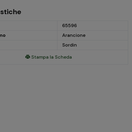
istiche
65596
mo
Arancione
Sordin
Stampa la Scheda