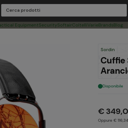
actical Equipment
Security
Softair
Coltelli
Varie
Brands
Blog
Sordin
Cuffie
Aranci
Disponibile
€ 349,0
Oppure € 116,34