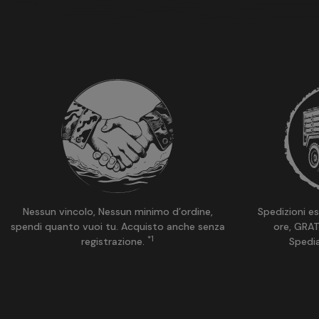
SPECIFICHE
Versione:
Fascia ad arco
Peso:
332 grammi
Colore delle cuffie:
Arancione fluorescente (Blaze)
Tipo:
Elettroniche
Fascia:
Pelle nera
Categoria:
Media
Nessun vincolo, Nessun minimo d’ordine,
Spedizioni es
Durata della batteria (ore):
400
spendi quanto vuoi tu. Acquisto anche senza
ore, GRAT
*1
registrazione.
Spedi
Attenuazione del rumore:
NRR (Noise Reduction Rating): 19 dB
SNR (Signal-to-Noise Ratio): 25 dB
Alta frequenza (H): 28 dB