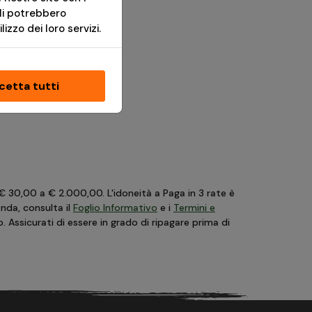
ali potrebbero
izzo dei loro servizi.
cetta tutti
 € 30,00 a € 2.000,00. L'idoneità a Paga in 3 rate è
anda, consulta il
Foglio Informativo
e i
Termini e
Assicurati di essere in grado di ripagare prima di