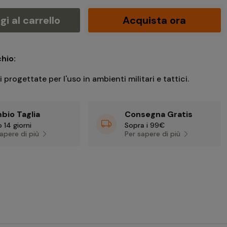
i al carrello
Acquista ora
hio:
i progettate per l'uso in ambienti militari e tattici.
bio Taglia
Consegna Gratis
 14 giorni
Sopra i 99€
sapere di più
Per sapere di più