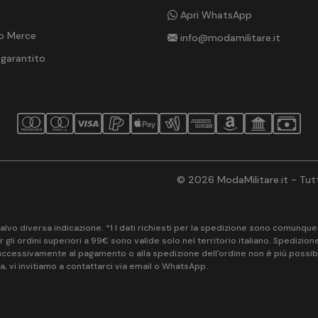
Apri WhatsApp
o Merce
info@modamilitare.it
 garantito
© 2026 ModaMilitare.it - Tutti
vo diversa indicazione. *1 I dati richiesti per la spedizione sono comunque ob
 gli ordini superiori a 99€ sono valide solo nel territorio italiano. Spedizio
cessivamente al pagamento o alla spedizione dell'ordine non è più possibile ri
ca, vi invitiamo a contattarci via email o WhatsApp.