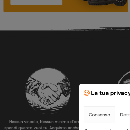
La tua privac
Consenso
Dett
Nessun vincolo, Nessun minimo d’ordine,
Spedizioni es
spendi quanto vuoi tu. Acquisto anche senza
ore, GRAT