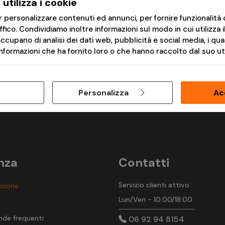
utilizza i cookie
*2
*
amo anche in Europa.
stesso prezzo.
er personalizzare contenuti ed annunci, per fornire funzionalità 
affico. Condividiamo inoltre informazioni sul modo in cui utilizza i
occupano di analisi dei dati web, pubblicità e social media, i qu
Scopri chi siamo
formazioni che ha fornito loro o che hanno raccolto dal suo util
Personalizza
Ac
nza
Contatti
Servizio clienti attivo
izione
Lun/Ven - 10:00/18:00
t
nde frequenti
06 92 94 8154