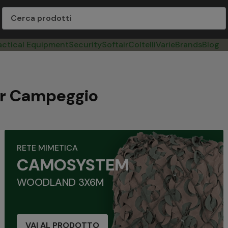
actical Equipment
Security
Softair
Coltelli
Varie
Brands
Blog
per Campeggio
RETE MIMETICA
CAMOSYSTEM
WOODLAND 3X6M
VAI AL PRODOTTO