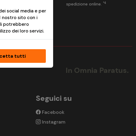
3
*4
spedizione online.
dei social media e per
l nostro sito con i
ali potrebbero
izzo dei loro servizi.
cetta tutti
In Omnia Paratus.
Seguici su
Facebook
Instagram