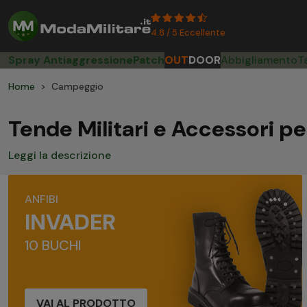
4.8 / 5 Eccellente
Spray Antiaggressione
Patch
OUT
DOOR
Abbigliamento
T
Home
Campeggio
Tende Militari e Accessori 
Leggi la descrizione
ANFIBI
INVADER
10 BUCHI
VAI AL PRODOTTO