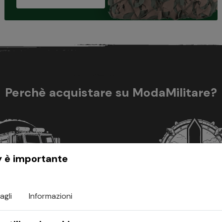
Perchè acquistare su ModaMilitare?
y è importante
agli
Informazioni
presse in tutta Italia in 24/48
Se trovi un articolo su un'alt
IS sopra 99,00€ di ordine.
prezzo più basso del nostro,