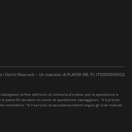
 i Diritti Riservati - Un marchio di PLAYER SRL P.I. IT10913351002
bligatori al fine dell'invio di richiesta d'ordine, per la spedizione a
ne in paesi EU avranno un costo di spedizione vantaggioso. *3 Il prezzo
chiederlo. *4 Il servizio di assistenza clienti segue gli orari indicati,