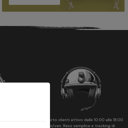
ro sito ad un
Supporto clienti attivo dalle 10:00 alle 18:00
 ti faremo lo
lun/ven. Reso semplice e tracking di