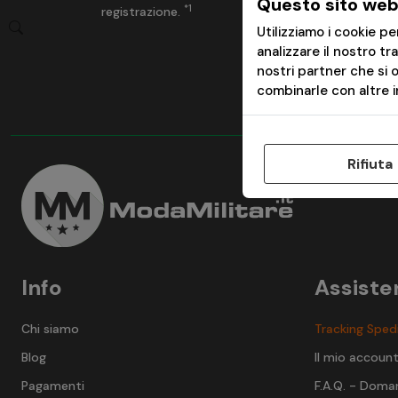
Questo sito web 
*1
registrazione.
Spedi
Utilizziamo i cookie p
analizzare il nostro tr
nostri partner che si 
combinarle con altre in
Rifiuta
Info
Assiste
Chi siamo
Tracking Sped
Blog
Il mio accoun
Pagamenti
F.A.Q. - Doma