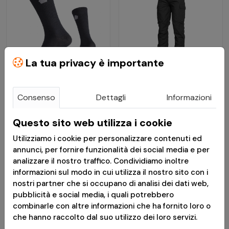
La tua privacy è importante
€ 7,91
€ 33,51
Consenso
Dettagli
Informazioni
€ 9,89
€ 41,89
Questo sito web utilizza i cookie
Calze Uomo Alpine
Pantaloni Militari BDU
Utilizziamo i cookie per personalizzare contenuti ed
Light in Lana Merino
2.0 RipStop Neri -
annunci, per fornire funzionalità dei social media e per
Nere - Pentagon
Pentagon
analizzare il nostro traffico. Condividiamo inoltre
informazioni sul modo in cui utilizza il nostro sito con i
Disponibile
Disponibile
nostri partner che si occupano di analisi dei dati web,
pubblicità e social media, i quali potrebbero
*
Messaggio pubblicitario con finalità promozionale.Paga in 3
combinarle con altre informazioni che ha fornito loro o
rate senza interessi è disponibile solo per acquisti idonei da €
che hanno raccolto dal suo utilizzo dei loro servizi.
30,00 a € 2.000,00. L'idoneità a Paga in 3 rate è soggetta ad