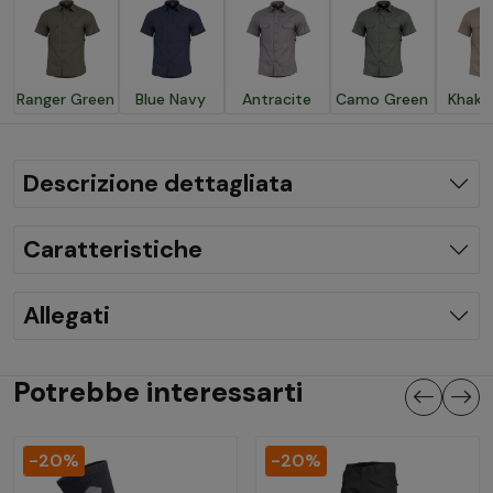
Ranger Green
Blue Navy
Antracite
Camo Green
Khaki
Descrizione dettagliata
Caratteristiche
Allegati
Potrebbe interessarti
-20%
-20%