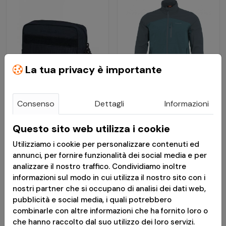
La tua privacy è importante
Consenso
Dettagli
Informazioni
€ 19,90
€ 72,50
Questo sito web utilizza i cookie
Tasca tattica Oscar
Giacca Softshell
Utility - Midnight Blue -
Antivento Elite Light
Utilizziamo i cookie per personalizzare contenuti ed
Pentagon
Charcoal Blue -
annunci, per fornire funzionalità dei social media e per
Pentagon
analizzare il nostro traffico. Condividiamo inoltre
informazioni sul modo in cui utilizza il nostro sito con i
Disponibile
Disponibile
nostri partner che si occupano di analisi dei dati web,
pubblicità e social media, i quali potrebbero
combinarle con altre informazioni che ha fornito loro o
*
Messaggio pubblicitario con finalità promozionale.Paga in 3
che hanno raccolto dal suo utilizzo dei loro servizi.