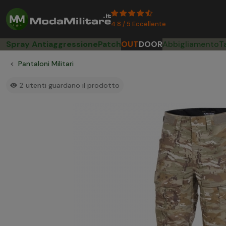
4.8 / 5 Eccellente
Spray Antiaggressione
Patch
OUT
DOOR
Abbigliamento
T
Pantaloni Militari
2
utenti guardano il prodotto