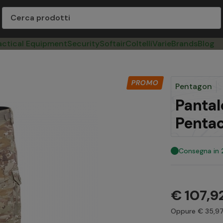
actical Equipment
Security
Softair
Coltelli
Varie
Brands
Blog
Pentagon
Pantal
Penta
Consegna in
€ 107,9
Oppure € 35,97 