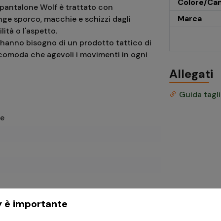
Colore/Ca
 pantalone Wolf è trattato con
Marca
nge sporco, macchie e schizzi dagli
lità o l'aspetto.
e hanno bisogno di un prodotto tattico di
à comoda che agevoli i movimenti in ogni
Allegati
Guida tagl
ie
y è importante
o