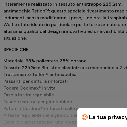
Interamente realizzato in tessuto antistrappo 225Gsm, il
antimacchia Teflon™: questo speciale rivestimento respi
indumenti senza modificarne il peso, il colore, la traspirabi
Wolf è stato ideato in particolare per le forze armate ch
altissima qualità dal design innovativo ed una vestibilit
situazione.
SPECIFICHE:
Materiale: 65% poliestere, 35% cotone
Tessuto 225Gsm Rip-stop elasticizzato meccanico a 2 v
Trattamento Teflon® antimacchia
Passanti per cintura rinforzati
Fodera Coolmax® in vita
Fascia in vita regolabile
Tasche esterne per ginocchiere
Patch in Cordura® rinforzati sulle ginocchia
Altezza regolabile della ginocchiera
La tua privac
Cavallo diamantato per una maggior libertà di moviment