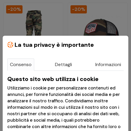
-20%
-20%
La tua privacy è importante
Consenso
Dettagli
Informazioni
€ 35,12
€ 12,01
Questo sito web utilizza i cookie
€ 43,90
€ 15,01
Utilizziamo i cookie per personalizzare contenuti ed
Pantaloni Militari BDU
Berretto BB Trucker Era
annunci, per fornire funzionalità dei social media e per
2.0 Ripstop Woodland -
U.S. 93 Woodland -
analizzare il nostro traffico. Condividiamo inoltre
Pentagon
Pentagon
informazioni sul modo in cui utilizza il nostro sito con i
nostri partner che si occupano di analisi dei dati web,
Disponibile
Disponibile
pubblicità e social media, i quali potrebbero
combinarle con altre informazioni che ha fornito loro o