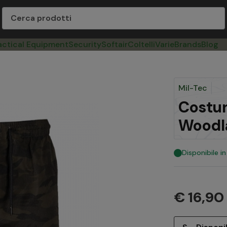
actical Equipment
Security
Softair
Coltelli
Varie
Brands
Blog
Mil-Tec
Costu
Woodla
Disponibile i
€ 16,90