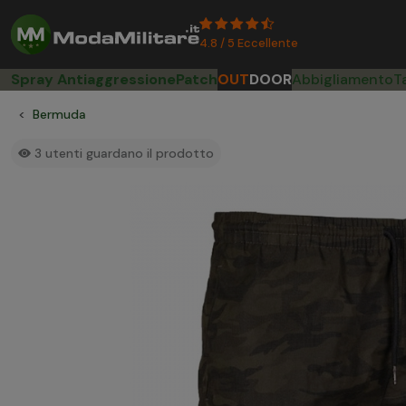
4.8 / 5 Eccellente
Spray Antiaggressione
Patch
OUT
DOOR
Abbigliamento
T
Bermuda
3
utenti guardano il prodotto