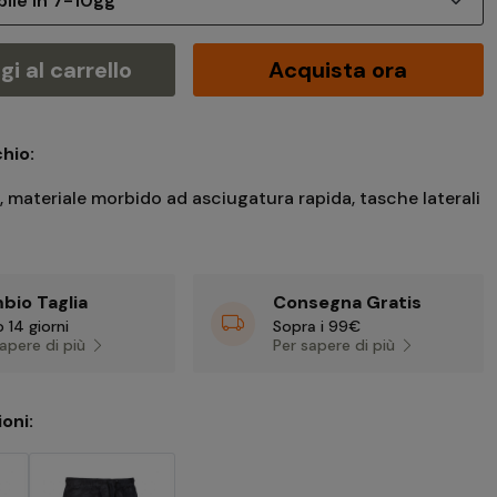
i al carrello
Acquista ora
hio:
, materiale morbido ad asciugatura rapida, tasche laterali
bio Taglia
Consegna Gratis
 14 giorni
Sopra i 99€
sapere di più
Per sapere di più
ioni: