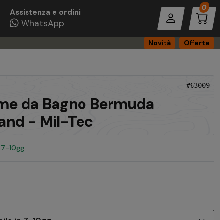
Pro
0
Assistenza e ordini
WhatsApp
Novità
Offerte
#63009
me da Bagno Bermuda
nd - Mil-Tec
n 7-10gg