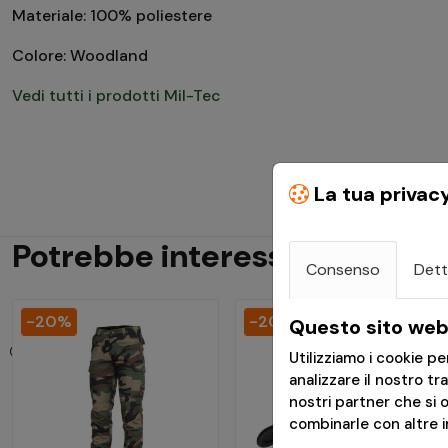
Materiale: 100% poliestere
Colore: Woodland
Vedi tutti i prodotti Mil-Tec
La tua privac
Potrebbe interessarti
Consenso
Dett
-20%
-20%
Questo sito web 
Utilizziamo i cookie p
analizzare il nostro tr
nostri partner che si 
combinarle con altre in