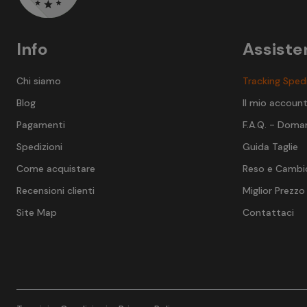
Info
Assiste
Chi siamo
Tracking Sped
Blog
Il mio accoun
Pagamenti
F.A.Q. - Doma
Spedizioni
Guida Taglie
Come acquistare
Reso e Cambi
Recensioni clienti
Miglior Prezzo
Site Map
Contattaci