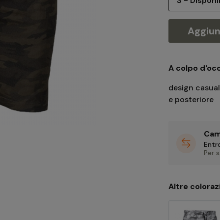
Aggiung
A colpo d'occ
design casual
e posteriore
Cam
Entro
Per 
Altre coloraz