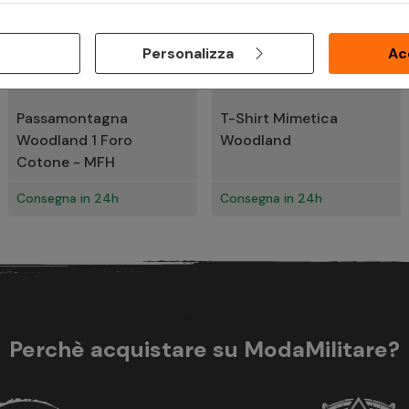
Personalizza
Ac
€ 8,80
€ 15,90
Passamontagna
T-Shirt Mimetica
Woodland 1 Foro
Woodland
Cotone - MFH
Consegna in 24h
Consegna in 24h
Perchè acquistare su ModaMilitare?