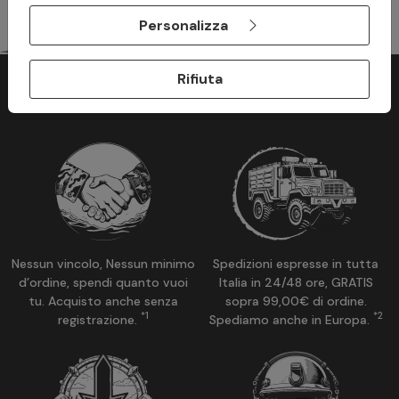
Personalizza
Rifiuta
Perchè acquistare su ModaMilitare?
Nessun vincolo, Nessun minimo
Spedizioni espresse in tutta
d’ordine, spendi quanto vuoi
Italia in 24/48 ore, GRATIS
tu. Acquisto anche senza
sopra 99,00€ di ordine.
*1
*2
registrazione.
Spediamo anche in Europa.