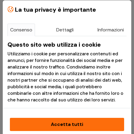
€ 5,50
€ 17,90
La tua privacy è importante
Scaldacollo
Mod 2 Boonie Hat
Multifunzione Marpat -
Marpat - Invader Gear
Consenso
Dettagli
Informazioni
MFH
Questo sito web utilizza i cookie
Consegna in 24h
Disponibile
Utilizziamo i cookie per personalizzare contenuti ed
annunci, per fornire funzionalità dei social media e per
*
Messaggio pubblicitario con finalità promozionale.Paga in 3
analizzare il nostro traffico. Condividiamo inoltre
rate senza interessi è disponibile solo per acquisti idonei da €
informazioni sul modo in cui utilizza il nostro sito con i
30,00 a € 2.000,00. L'idoneità a Paga in 3 rate è soggetta ad
nostri partner che si occupano di analisi dei dati web,
approvazione da parte di PayPal (Europe) S.à r.l. et Cie, S.C.A.,
pubblicità e social media, i quali potrebbero
che è il creditore. TAEG 0%. Prima di fare domanda, consulta il
combinarle con altre informazioni che ha fornito loro o
Foglio Informativo
e i
Termini e Condizioni
disponibili durante il
che hanno raccolto dal suo utilizzo dei loro servizi.
processo di acquisto. Un finanziamento è un impegno
vincolante e deve essere rimborsato. Assicurati di essere in
grado di ripagare prima di prendere un impegno.
Accetta tutti