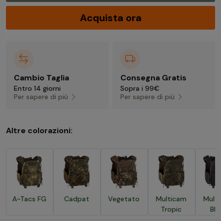
Acquista ora
Cambio Taglia
Consegna Gratis
Entro 14 giorni
Sopra i 99€
Per sapere di più
Per sapere di più
Altre colorazioni:
A-Tacs FG
Cadpat
Vegetato
Multicam
Mult
Tropic
Bla