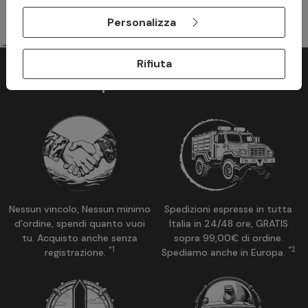
Personalizza
Rifiuta
Perchè acquistare su ModaMilitare?
Nessun vincolo, Nessun minimo
Spedizioni espresse in tutta
d’ordine, spendi quanto vuoi
Italia in 24/48 ore, GRATIS
tu. Acquisto anche senza
sopra 99,00€ di ordine.
*1
*2
registrazione.
Spediamo anche in Europa.