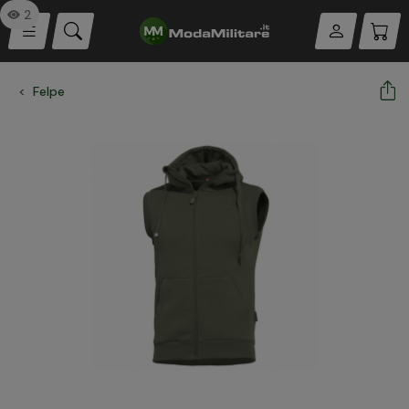
2
Felpe