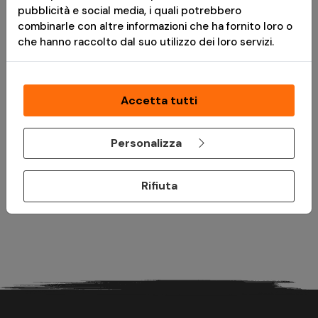
pubblicità e social media, i quali potrebbero
VAI AL PRODOTTO
combinarle con altre informazioni che ha fornito loro o
che hanno raccolto dal suo utilizzo dei loro servizi.
*
Messaggio pubblicitario con finalità promozionale.Paga in 3
rate senza interessi è disponibile solo per acquisti idonei da €
Accetta tutti
30,00 a € 2.000,00. L'idoneità a Paga in 3 rate è soggetta ad
approvazione da parte di PayPal (Europe) S.à r.l. et Cie, S.C.A.,
Personalizza
che è il creditore. TAEG 0%. Prima di fare domanda, consulta il
Foglio Informativo
e i
Termini e Condizioni
disponibili durante il
processo di acquisto. Un finanziamento è un impegno
Rifiuta
vincolante e deve essere rimborsato. Assicurati di essere in
grado di ripagare prima di prendere un impegno.