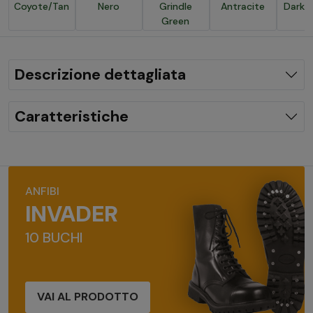
Coyote/Tan
Nero
Grindle
Antracite
Dark 
Green
Descrizione dettagliata
Caratteristiche
ANFIBI
INVADER
10 BUCHI
VAI AL PRODOTTO