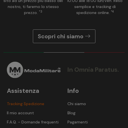
sito ad un prezzo più basso del
10:00 alle 18:00 lun/ven. Reso
nostro, ti faremo lo stesso
semplice e tracking di
*3
*4
prezzo.
spedizione online.
Scopri chi siamo
In Omnia Paratus.
Assistenza
Info
Tracking Spedizione
Chi siamo
Il mio account
Blog
F.A.Q. - Domande frequenti
Pagamenti