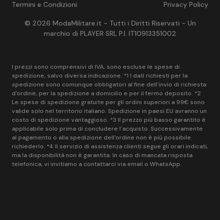
Termini e Condizioni
Privacy Policy
© 2026 ModaMilitare.it - Tutti i Diritti Riservati - Un
marchio di PLAYER SRL P.I. IT10913351002
I prezzi sono comprensivi di IVA, sono escluse le spese di
spedizione, salvo diversa indicazione. *1 I dati richiesti per la
spedizione sono comunque obbligatori al fine dell'invio di richiesta
d'ordine, per la spedizione a domicilio e per il fermo deposito. *2
Le spese di spedizione gratuite per gli ordini superiori a 99€ sono
valide solo nel territorio italiano. Spedizione in paesi EU avranno un
costo di spedizione vantaggioso. *3 Il prezzo più basso garantito è
applicabile solo prima di concludere l'acquisto. Successivamente
al pagamento o alla spedizione dell'ordine non è più possibile
richiederlo. *4 Il servizio di assistenza clienti segue gli orari indicati,
ma la disponibilità non è garantita. In caso di mancata risposta
telefonica, vi invitiamo a contattarci via email o WhatsApp.