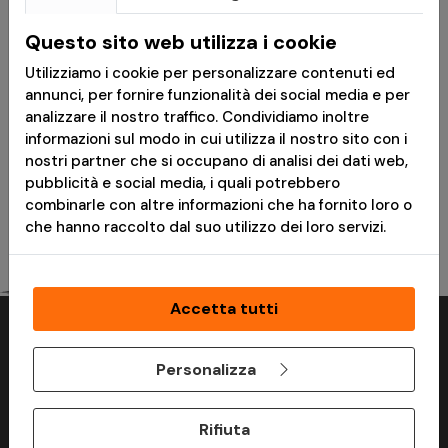
€ 37,73
€ 33,51
Questo sito web utilizza i cookie
€ 53,90
€ 41,89
Utilizziamo i cookie per personalizzare contenuti ed
Anfibi Militari
Pantaloni Militari BDU
annunci, per fornire funzionalità dei social media e per
Commando Coyote Tan
2.0 Ripstop Tan -
analizzare il nostro traffico. Condividiamo inoltre
- MFH
Pentagon
informazioni sul modo in cui utilizza il nostro sito con i
nostri partner che si occupano di analisi dei dati web,
Consegna in 24h
Disponibile
pubblicità e social media, i quali potrebbero
combinarle con altre informazioni che ha fornito loro o
che hanno raccolto dal suo utilizzo dei loro servizi.
Accetta tutti
Perchè acquistare su ModaMilitare?
Personalizza
Rifiuta