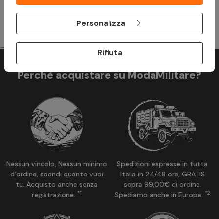
Personalizza
Rifiuta
Perchè acquistare su ModaMilitare?
Nessun vincolo, Nessun minimo
Spedizioni espresse in tutta
d’ordine, spendi quanto vuoi
Italia in 24/48 ore, GRATIS
tu. Acquisto anche senza
sopra 99,00€ di ordine.
*1
*2
registrazione.
Spediamo anche in Europa.