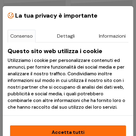
€ 33,51
€ 56,00
La tua privacy è importante
€ 41,89
€ 70,00
Pantaloni Militari BDU
Felpa in Pile Amintor
Consenso
Dettagli
Informazioni
2.0 Ripstop Terra Brown
Terra Brown - Pentagon
- Pentagon
Questo sito web utilizza i cookie
Consegna in 24h
Disponibile
Utilizziamo i cookie per personalizzare contenuti ed
annunci, per fornire funzionalità dei social media e per
analizzare il nostro traffico. Condividiamo inoltre
*
Messaggio pubblicitario con finalità promozionale.Paga in 3
informazioni sul modo in cui utilizza il nostro sito con i
rate senza interessi è disponibile solo per acquisti idonei da €
nostri partner che si occupano di analisi dei dati web,
30,00 a € 2.000,00. L'idoneità a Paga in 3 rate è soggetta ad
pubblicità e social media, i quali potrebbero
approvazione da parte di PayPal (Europe) S.à r.l. et Cie, S.C.A.,
combinarle con altre informazioni che ha fornito loro o
che è il creditore. TAEG 0%. Prima di fare domanda, consulta il
che hanno raccolto dal suo utilizzo dei loro servizi.
Foglio Informativo
e i
Termini e Condizioni
disponibili durante il
processo di acquisto. Un finanziamento è un impegno
vincolante e deve essere rimborsato. Assicurati di essere in
grado di ripagare prima di prendere un impegno.
Accetta tutti