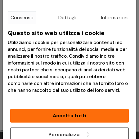
Commando Coyote Tan
2.0 Ripstop Tan -
- MFH
Pentagon
Consenso
Dettagli
Informazioni
Consegna in 24h
Disponibile
Questo sito web utilizza i cookie
*
Messaggio pubblicitario con finalità promozionale.Paga in 3
Utilizziamo i cookie per personalizzare contenuti ed
rate senza interessi è disponibile solo per acquisti idonei da €
annunci, per fornire funzionalità dei social media e per
30,00 a € 2.000,00. L'idoneità a Paga in 3 rate è soggetta ad
analizzare il nostro traffico. Condividiamo inoltre
approvazione da parte di PayPal (Europe) S.à r.l. et Cie, S.C.A.,
informazioni sul modo in cui utilizza il nostro sito con i
che è il creditore. TAEG 0%. Prima di fare domanda, consulta il
nostri partner che si occupano di analisi dei dati web,
Foglio Informativo
e i
Termini e Condizioni
disponibili durante il
pubblicità e social media, i quali potrebbero
processo di acquisto. Un finanziamento è un impegno
combinarle con altre informazioni che ha fornito loro o
vincolante e deve essere rimborsato. Assicurati di essere in
che hanno raccolto dal suo utilizzo dei loro servizi.
grado di ripagare prima di prendere un impegno.
Accetta tutti
Personalizza