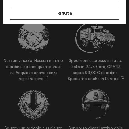
Perchè acquistare su ModaMilitare?
Rifiuta
Nessun vincolo, Nessun minimo
Spedizioni espresse in tutta
d’ordine, spendi quanto vuoi
Italia in 24/48 ore, GRATIS
tu. Acquisto anche senza
sopra 99,00€ di ordine.
*1
*2
registrazione.
Spediamo anche in Europa.
Se trovi un articolo su un'altro
Supporto clienti attivo dalle