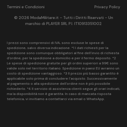
Termini e Condizioni
Privacy Policy
© 2026 ModaMilitare.it - Tutti i Diritti Riservati - Un
marchio di PLAYER SRL P.I. IT10913351002
I prezzi sono comprensivi di IVA, sono escluse le spese di
spedizione, salvo diversa indicazione. *1 I dati richiesti per la
spedizione sono comunque obbligatori al fine dell'invio di richiesta
d'ordine, per la spedizione a domicilio e per il fermo deposito. *2
Le spese di spedizione gratuite per gli ordini superiori a 99€ sono
valide solo nel territorio italiano. Spedizione in paesi EU avranno un
costo di spedizione vantaggioso. *3 Il prezzo più basso garantito è
applicabile solo prima di concludere l'acquisto. Successivamente
al pagamento o alla spedizione dell'ordine non è più possibile
richiederlo. *4 Il servizio di assistenza clienti segue gli orari indicati,
ma la disponibilità non è garantita. In caso di mancata risposta
telefonica, vi invitiamo a contattarci via email o WhatsApp.