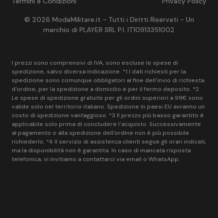
Termini e Condizioni
Privacy Policy
© 2026 ModaMilitare.it - Tutti i Diritti Riservati - Un
marchio di PLAYER SRL P.I. IT10913351002
I prezzi sono comprensivi di IVA, sono escluse le spese di
spedizione, salvo diversa indicazione. *1 I dati richiesti per la
spedizione sono comunque obbligatori al fine dell'invio di richiesta
d'ordine, per la spedizione a domicilio e per il fermo deposito. *2
Le spese di spedizione gratuite per gli ordini superiori a 99€ sono
valide solo nel territorio italiano. Spedizione in paesi EU avranno un
costo di spedizione vantaggioso. *3 Il prezzo più basso garantito è
applicabile solo prima di concludere l'acquisto. Successivamente
al pagamento o alla spedizione dell'ordine non è più possibile
richiederlo. *4 Il servizio di assistenza clienti segue gli orari indicati,
ma la disponibilità non è garantita. In caso di mancata risposta
telefonica, vi invitiamo a contattarci via email o WhatsApp.