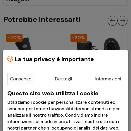
Potrebbe interessarti
-20%
-20%
La tua privacy è importante
Consenso
Dettagli
Informazioni
Questo sito web utilizza i cookie
€ 7,91
€ 76,72
Utilizziamo i cookie per personalizzare contenuti ed
€ 9,89
€ 95,90
annunci, per fornire funzionalità dei social media e per
analizzare il nostro traffico. Condividiamo inoltre
Calze Uomo Alpine
Stivali 10 Viti con Punta
informazioni sul modo in cui utilizza il nostro sito con i
Light in Lana Merino
in Acciaio Nere - Pure
nostri partner che si occupano di analisi dei dati web,