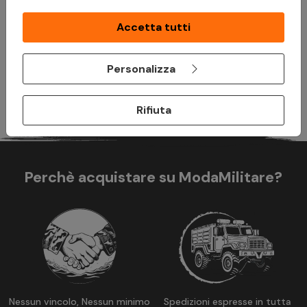
Foglio Informativo
e i
Termini e Condizioni
disponibili durante il
Accetta tutti
processo di acquisto. Un finanziamento è un impegno
vincolante e deve essere rimborsato. Assicurati di essere in
grado di ripagare prima di prendere un impegno.
Personalizza
Rifiuta
Perchè acquistare su ModaMilitare?
Nessun vincolo, Nessun minimo
Spedizioni espresse in tutta