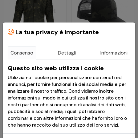
La tua privacy è importante
€ 39,89
€ 30,00
Consenso
Dettagli
Informazioni
Giacca Militare
BB Cap FlexFit Trucker
Questo sito web utilizza i cookie
Revenger TDU Multicam
Multicam Black -
Utilizziamo i cookie per personalizzare contenuti ed
Black - Invader Gear
Mechanix
annunci, per fornire funzionalità dei social media e per
analizzare il nostro traffico. Condividiamo inoltre
Disponibile
Disponibile
informazioni sul modo in cui utilizza il nostro sito con i
nostri partner che si occupano di analisi dei dati web,
pubblicità e social media, i quali potrebbero
*
Messaggio pubblicitario con finalità promozionale.Paga in 3
combinarle con altre informazioni che ha fornito loro o
rate senza interessi è disponibile solo per acquisti idonei da €
30,00 a € 2.000,00. L'idoneità a Paga in 3 rate è soggetta ad
che hanno raccolto dal suo utilizzo dei loro servizi.
approvazione da parte di PayPal (Europe) S.à r.l. et Cie, S.C.A.,
che è il creditore. TAEG 0%. Prima di fare domanda, consulta il