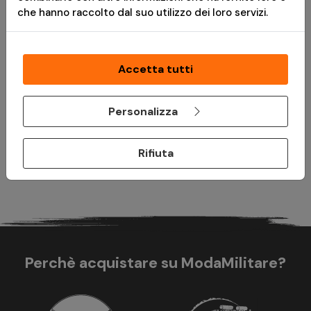
che hanno raccolto dal suo utilizzo dei loro servizi.
*
Messaggio pubblicitario con finalità promozionale.Paga in 3
rate senza interessi è disponibile solo per acquisti idonei da €
30,00 a € 2.000,00. L'idoneità a Paga in 3 rate è soggetta ad
approvazione da parte di PayPal (Europe) S.à r.l. et Cie, S.C.A.,
Accetta tutti
che è il creditore. TAEG 0%. Prima di fare domanda, consulta il
Foglio Informativo
e i
Termini e Condizioni
disponibili durante il
Personalizza
processo di acquisto. Un finanziamento è un impegno
vincolante e deve essere rimborsato. Assicurati di essere in
grado di ripagare prima di prendere un impegno.
Rifiuta
Perchè acquistare su ModaMilitare?