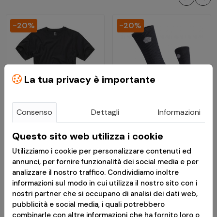
-20%
-20%
La tua privacy è importante
Consenso
Dettagli
Informazioni
€ 8,71
€ 7,91
Questo sito web utilizza i cookie
€ 10,89
€ 9,89
Utilizziamo i cookie per personalizzare contenuti ed
T-Shirt - Nero - Brandit
Calze Uomo Alpine
annunci, per fornire funzionalità dei social media e per
Light in Lana Merino
analizzare il nostro traffico. Condividiamo inoltre
informazioni sul modo in cui utilizza il nostro sito con i
Nere - Pentagon
nostri partner che si occupano di analisi dei dati web,
Consegna in 24h
Disponibile
pubblicità e social media, i quali potrebbero
combinarle con altre informazioni che ha fornito loro o