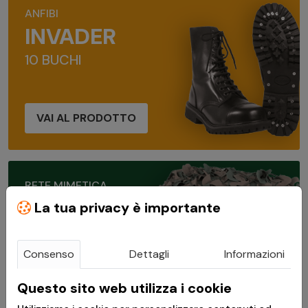
ANFIBI
INVADER
10 BUCHI
VAI AL PRODOTTO
RETE MIMETICA
CAMOSYSTEM
La tua privacy è importante
WOODLAND 3X6M
Consenso
Dettagli
Informazioni
Questo sito web utilizza i cookie
VAI AL PRODOTTO