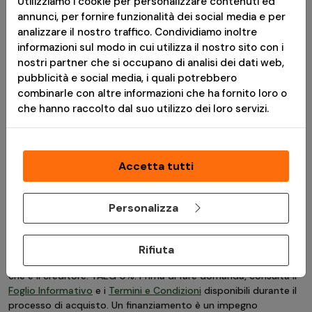
Utilizziamo i cookie per personalizzare contenuti ed
annunci, per fornire funzionalità dei social media e per
analizzare il nostro traffico. Condividiamo inoltre
informazioni sul modo in cui utilizza il nostro sito con i
BERMUDA BRANDIT
nostri partner che si occupano di analisi dei dati web,
LEGEND
pubblicità e social media, i quali potrebbero
combinarle con altre informazioni che ha fornito loro o
SANDSTORM
che hanno raccolto dal suo utilizzo dei loro servizi.
VAI AL PRODOTTO
Accetta tutti
Personalizza
*
Messaggio pubblicitario con finalità promozionale.Paga in 3
rate senza interessi è disponibile solo per acquisti idonei da €
30,00 a € 2.000,00. L'idoneità a Paga in 3 rate è soggetta ad
Rifiuta
approvazione da parte di PayPal (Europe) S.à r.l. et Cie, S.C.A.,
che è il creditore. TAEG 0%. Prima di fare domanda, consulta il
Foglio Informativo
e i
Termini e Condizioni
disponibili durante il
processo di acquisto. Un finanziamento è un impegno