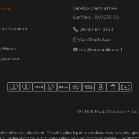
Servizio clienti attivo
izione
Lun/Ven - 10:00/18:00
t
nde frequenti
06 92 94 8154
Apri WhatsApp
o Merce
info@modamilitare.it
 garantito
© 2026 ModaMilitare.it - Tutti
vo diversa indicazione. *1 I dati richiesti per la spedizione sono comunque ob
 gli ordini superiori a 99€ sono valide solo nel territorio italiano. Spedizio