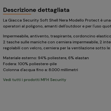
Descrizione dettagliata
La Giacca Security Soft Shell Nera Modello Protect è una 
operatori al poligono, amanti dell'outdoor e per l'uso quo
Impermeabile, antivento
,
traspirante
,
cordoncino
elastico
2
tasche
sulle
maniche
con
cerniera impermeabile,
2
inte
regolabili con
velcro
,
cerniera per
la ventilazione sotto le
Materiale esterno
:
94
%
poliestere,
6
%
elastan
Fodera
:
100% poliestere
-
pile
Colonna d'acqua
fino a
:
8.000 millimetri
Vedi tutti i prodotti MFH Security