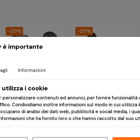
-20%
-20%
y è importante
agli
Informazioni
utilizza i cookie
€ 76,72
€ 4,00
er personalizzare contenuti ed annunci, per fornire funzionalità 
€ 95,90
€ 5,00
affico. Condividiamo inoltre informazioni sul modo in cui utilizza i
Stivali 10 Viti con Punta
Calzini Corti in Cotone
occupano di analisi dei dati web, pubblicità e social media, i qu
in Acciaio Nere - Pure
Organico Neri -
formazioni che ha fornito loro o che hanno raccolto dal suo util
Trash
Pentagon
Consegna in 24h
Disponibile