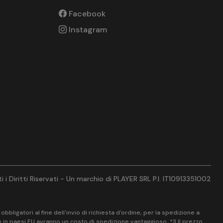
Facebook
Instagram
 i Diritti Riservati - Un marchio di PLAYER SRL P.I. IT10913351002
bligatori al fine dell'invio di richiesta d'ordine, per la spedizione a
ne in paesi EU avranno un costo di spedizione vantaggioso. *3 Il prezzo