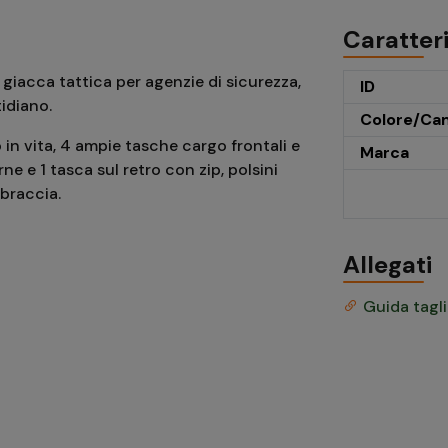
Caratter
giacca tattica per agenzie di sicurezza,
ID
tidiano.
Colore/Ca
 in vita
,
4
ampie
tasche cargo
frontali
e
Marca
rne
e
1
tasca
sul retro
con zip
,
polsini
 braccia.
Allegati
Guida tagl