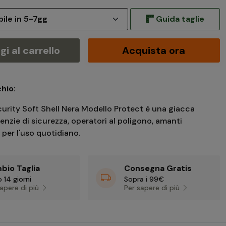
Guida taglie
i al carrello
Acquista ora
hio:
urity Soft Shell Nera Modello Protect è una giacca
enzie di sicurezza, operatori al poligono, amanti
 per l'uso quotidiano.
bio Taglia
Consegna Gratis
 14 giorni
Sopra i 99€
sapere di più
Per sapere di più