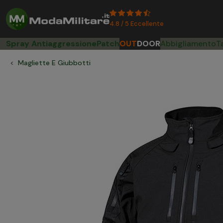
4.8 / 5 Eccellente
Spray Antiaggressione
Patch
OUT
DOOR
Abbigliamento
T
Magliette E Giubbotti