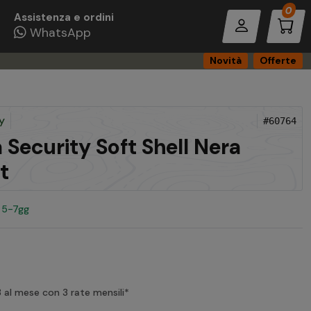
Pro
0
Assistenza e ordini
WhatsApp
Novità
Offerte
y
#60764
 Security Soft Shell Nera
t
n 5-7gg
al mese con 3 rate mensili*