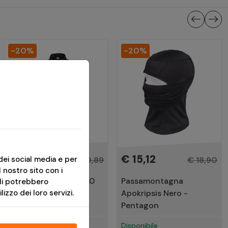
-20%
-20%
€ 80,71
€ 15,12
dei social media e per
€ 100,89
€ 18,90
l nostro sito con i
Divisa Militare ACU 2.0
Passamontagna
ali potrebbero
Nera - Pentagon
Apokripsis Nero -
izzo dei loro servizi.
Pentagon
Disponibile
Disponibile