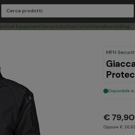
actical Equipment
Security
Softair
Coltelli
Varie
Brands
Blog
MFH Securit
Giacca
Protec
Disponibile i
€ 79,90
Oppure € 26,63 