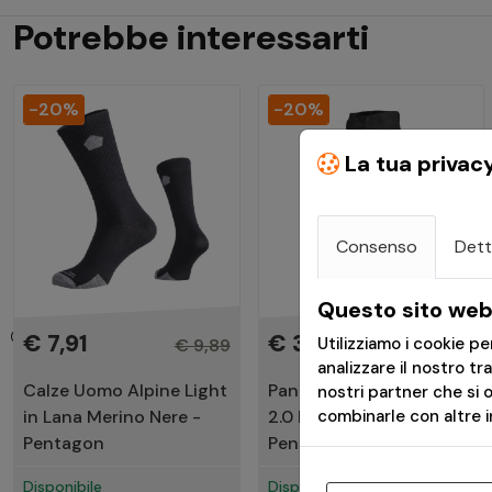
Potrebbe interessarti
-20%
-20%
La tua privac
Consenso
Dett
Questo sito web 
€ 7,91
€ 33,51
Utilizziamo i cookie p
€ 9,89
€ 41,89
analizzare il nostro tr
Calze Uomo Alpine Light
Pantaloni Militari BDU
nostri partner che si 
in Lana Merino Nere -
2.0 RipStop Neri -
combinarle con altre in
Pentagon
Pentagon
Disponibile
Disponibile