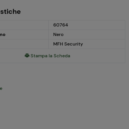
istiche
60764
mo
Nero
MFH Security
Stampa la Scheda
ie