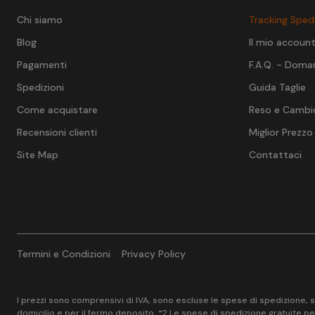
Chi siamo
Tracking Sped
Blog
Il mio accoun
Pagamenti
F.A.Q. - Doma
Spedizioni
Guida Taglie
Come acquistare
Reso e Cambi
Recensioni clienti
Miglior Prezzo
Site Map
Contattaci
Termini e Condizioni
Privacy Policy
I prezzi sono comprensivi di IVA, sono escluse le spese di spedizione, sal
domicilio e per il fermo deposito. *2 Le spese di spedizione gratuite per