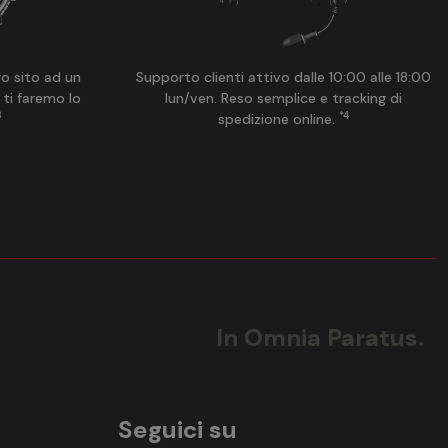
ro sito ad un
Supporto clienti attivo dalle 10:00 alle 18:00
 ti faremo lo
lun/ven. Reso semplice e tracking di
3
*4
spedizione online.
In Omnia Paratus.
Seguici su